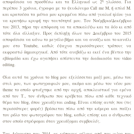
η
αποφάσισα να προσθέσω και τα Ελληνικά ως 2
γλώσσα. Για
περίπου 3 χρόνια, έγραφα με το ψευδώνυμο Call me M, ή απλά Μ.
και κρατούσα τα μάτια μου κρυμμένα πίσω από γυαλιά ηλίου για
να κρατήσω κρυφή την ταυτότητά μου. Τον Νοέμβριο/Δεκέμβριο
του 2013, πήρα την απόφαση να τα αποκαλύψω και τα δύο κι από
τότε όλα άλλαξαν. Προς έκπληξη όλων τον Δεκέμβριο του 2015
αποφάσισα να κάνω το μεγάλο βήμα και να ανοίξω και το κανάλι
μου στο Youtube, καθώς έψαχνα περισσότερους τρόπους να
εκφραστώ δημιουργικά. Από τότε ανεβάζω κι εκεί ένα βίντεο την
εβδομάδα και έχω αγαπήσει απίστευτα την διαδικασία του video
editing.
Όλα αυτά τα χρόνια το blog μου εξελίσσεται μαζί μου, μέσω του
στυλ μου, των φωτογραφιών μου, ακόμα και μέσω του νέου μου
theme το οποίο φτιάχτηκε από την αρχή, αποκλειστικά για εμένα
από τον Τ., τον άνθρωπο που κρύβεται πίσω από κάθε τεχνικό
θέμα του blog, όπου χρειάζεται coding. Είναι επίσης αυτός που (τις
περισσότερες φορές) βρίσκεται πίσω από την κάμερα και παίζει
τον ρόλο του φωτογράφου του blog, καθώς επίσης και ο άνθρωπος
στον οποίο στρέφομαι όταν χρειάζομαι συμβουλές.
Τον Αύγουστο του 2014, με κάποιους φίλους από τον χώρο του