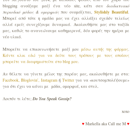
blogging ανοίξαμε μαζί ένα νέο site, κάτι σαν
διαδικτυακό
Stylishly Beautiful
περιοδικό μόδας & ομορφιάς
που ονομάζεται,
.
Μπορεί από τότε η ομάδα μας να έχει αλλάξει σχεδόν τελείως
αλλά εμείς συνεχίζουμε δυναμικά. Ακολουθήστε μας στο ταξίδι
μας, καθώς το ανανεώνουμε καθημερινά, δύο φορές την ημέρα με
νέο υλικό.
Μπορείτε να επικοινωνήσετε μαζί μου
μέσω αυτής της φόρμας
.
Κάντε κλικ εδώ για να δείτε τους τρόπους με τους οποίους
μπορείτε να διαφημιστείτε στο blog μου.
Αν θέλετε να γίνετε μέλος της παρέας μας, ακολουθήστε με στα:
Facebook,
Bloglovin’,
Instagram
ή
Twitter
για να «κουτσομπολέψουμε»
για ότι έχει να κάνει με μόδα, ομορφιά, και στυλ.
Λοιπόν τι λέτε;
Do You Speak Gossip?
xoxo
♥
Markella aka Call me M
♥