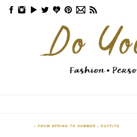
Skip to content
Menu
«
FROM SPRING TO SUMMER | OUTFITS
Post navigation