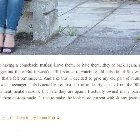
mules
 is having a comeback:
! Love them, or hate them, they’re back again, 
er out there. But it wasn’t until I started re-watching old episodes of Sex & 
, that I felt reminiscent. And like this, I decided to give my old pair of mule
s a teenager. This is actually my first pair of mules right back from the 90’s
r sentimental reasons, but here they are again! I actually owned many pairs
of them custom-made. I tried to make the look more current with skinny jeans 
ongs: ♫ “
I love it” by Icona Pop
♫
—-