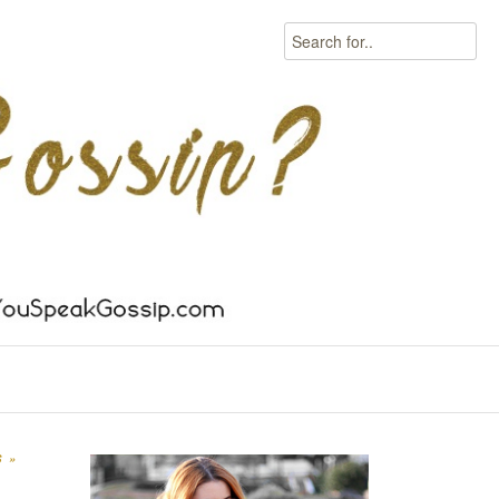
Search
S
»