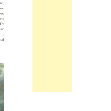
τε,
που
που
 να
 Τα
οτέ
στα
ική