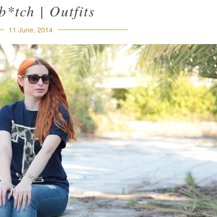
b*tch | Outfits
11 June, 2014