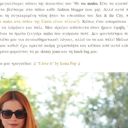
τα mules
μεγαλύτερες τάσεις της δεκαετίας του ’90:
. Είτε τα αγαπά
 τα βλέπουμε στα πόδια κάθε fashion blogger (και μη). Αλλά αυτό 
ι τη συγκεκριμένη τάση ήταν τα επεισόδια του Sex & the City, 
 mules στα πόδια της Carrie είναι τέλεια!
). Κάπως έτσι αποφάσισα
α να λάμψουν και πάλι. Μου άρεζαν απίστευτα όταν ήμουν έφηβη.
είναι το πρώτο ζευγάρι mules που αγόρασα ποτέ. Δεν φαντάστηκα π
λάπα μου για συναισθηματικούς λόγους, αλλά να τα και πάλι! Μάλι
 μου καθώς έχω αρκετά ακόμη χειροποίητα και κάποια από αυτά ειδ
νο φορώντας τα με skinny jeans και τη lunch bag μου.
να μου τραγούδια: ♫ “
I love it” by Icona Pop
♫