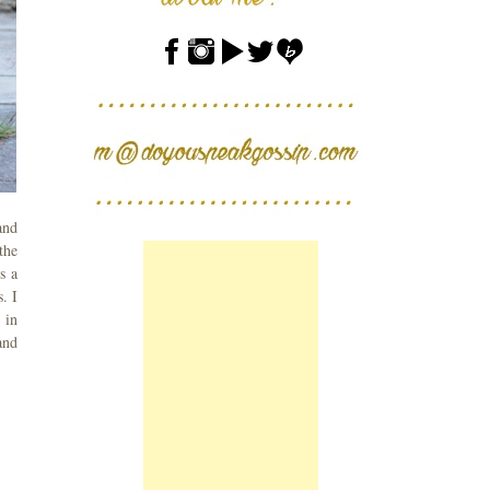
and
the
s a
. I
 in
and