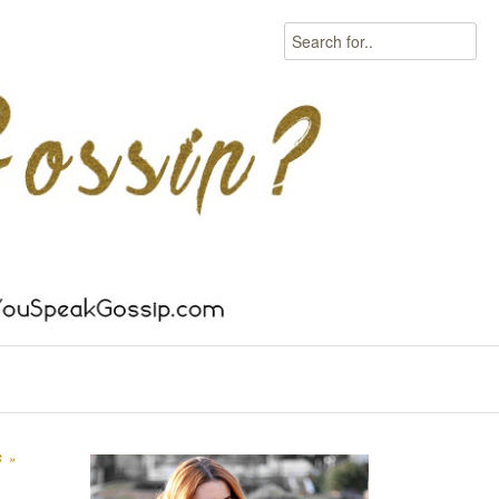
Search
S
»