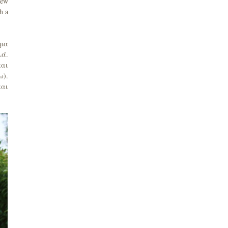
new
h a
όμα
λά.
και
ω).
και