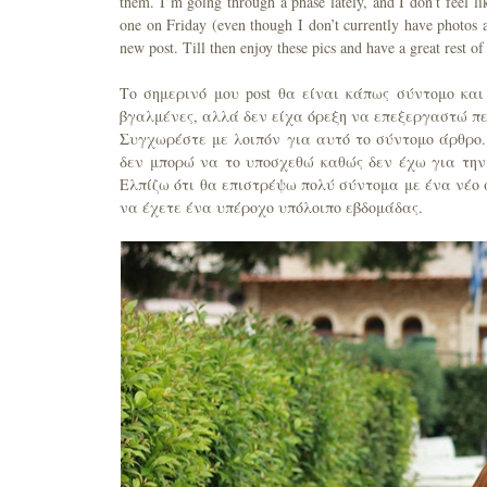
them. I’m going through a phase lately, and I don’t feel l
one on Friday (even though I don’t currently have photos a
new post. Till then enjoy these pics and have a great rest of
Το σημερινό μου post θα είναι κάπως σύντομο και
βγαλμένες, αλλά δεν είχα όρεξη να επεξεργαστώ πε
Συγχωρέστε με λοιπόν για αυτό το σύντομο άρθρο
δεν μπορώ να το υποσχεθώ καθώς δεν έχω για τη
Ελπίζω ότι θα επιστρέψω πολύ σύντομα με ένα νέο 
να έχετε ένα υπέροχο υπόλοιπο εβδομάδας.