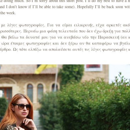
ike doing much. So I’m sorry about this short post. I’ll do my best to have a 
nd I don’t know if I’ll be able to take some). Hopefully I’ll be back soon wit
 the week.
 με λίγες φωτογραφίες. Για να είμαι ειλικρινής, είχα αρκετές ακ
ρισσότερες. Περνάω μια φάση τελευταία που δεν έχω όρεξη για πολ
. Θα βάλω τα δυνατά μου για να ανεβάσω νέο την Παρασκευή (αν 
ν ώρα έτοιμες φωτογραφίες και δεν ξέρω αν θα καταφέρω να βγάλ
άρθρο. Ως τότε ελπίζω να απολαύσετε αυτές τις λίγες φωτογραφίες 