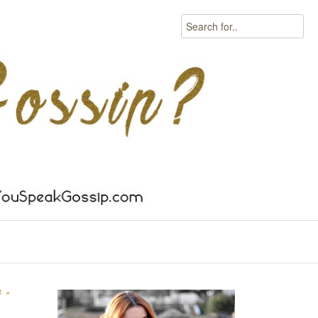
Search
TS
»