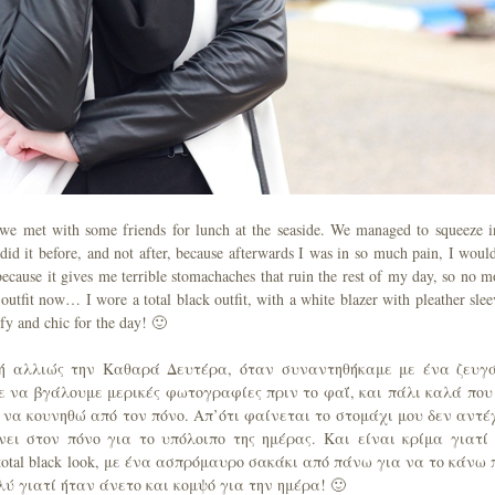
e met with some friends for lunch at the seaside. We managed to squeeze i
id it before, and not after, because afterwards I was in so much pain, I would
 because it gives me terrible stomachaches that ruin the rest of my day, so no m
outfit now… I wore a total black outfit, with a white blazer with pleather slee
mfy and chic for the day! 🙂
, ή αλλιώς την Καθαρά Δευτέρα, όταν συναντηθήκαμε με ένα ζευγ
να βγάλουμε μερικές φωτογραφίες πριν το φαΐ, και πάλι καλά που
 να κουνηθώ από τον πόνο. Απ’ότι φαίνεται το στομάχι μου δεν αντέ
ει στον πόνο για το υπόλοιπο της ημέρας. Και είναι κρίμα γιατί
otal black look, με ένα ασπρόμαυρο σακάκι από πάνω για να το κάνω 
ύ γιατί ήταν άνετο και κομψό για την ημέρα! 🙂