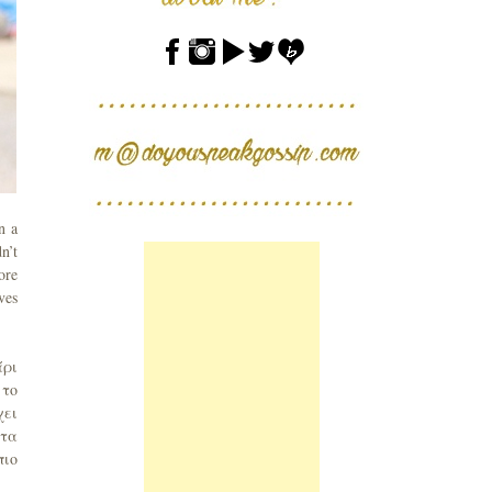
n a
n’t
ore
ves
άρι
 το
χει
 τα
πιο