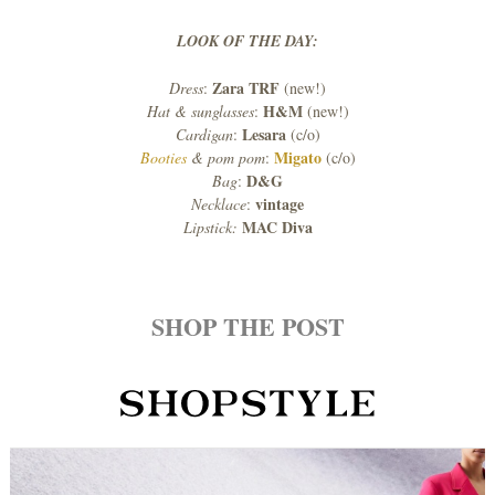
LOOK OF THE DAY:
Zara TRF
Dress
:
(new!)
H&M
Hat & sunglasses
:
(new!)
Lesara
Cardigan
:
(c/o)
Migato
Booties
& pom pom
:
(c/o)
D&G
Bag
:
vintage
Necklace
:
MAC Diva
Lipstick:
SHOP THE POST