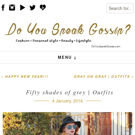
Search
Skip to content
Menu
MENU ↓
«
HAPPY NEW YEAR!!!
GRAY ON GRAY | OUTFITS
»
Post navigation
Fifty shades of grey | Outfits
4 January, 2016