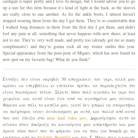
cardigan is super pretty and I love its design, but I would advise you to go
up a size for this item because it’s kind of tight at the back, as the sleeves
are really close to one another. As for the ankle boots, I almost haven’t
stopped wearing them from the day I got them. They’re so comfortable that
I walked long distances in them from the first day I got them, and didn’t
feel any pain at all; something that never happens with new shoes, at least
not to me. They’re very well made, and pretty too (already got me so many
compliments!) and they’re gonna rock all my winter outfits this year.
Special appearance from the pom-pom of Migato, which has now found its
new spot on my favorite bag! What do you think?
Εντάξει δεν είναι ακριβώς 50 αποχρώσεις του γκρι, αλλά μου
αρέσει να υπερβάλλω κι επιπλέον πρέπει να παραδεχτείτε ότι
είναι πιασάρικος τίτλος. Ξέρετε πόσο πολύ αγαπάω το γκρι τον
χειμώνα, και αυτό είναι ένα από τα αγαπημένα μου σύνολα.
Φόρεσα και πάλι το καπέλο μου, γιατί δεν μπορώ να σταματήσω
να σκέφτομαι νέους συνδυασμούς με αυτό, και πολλά από αυτά
που σας έδειξα στο
mini haul video μου
. Δημιούργησα αυτό το
σύνολο όταν δοκίμαζα τα καινούργια μου αποκτήματα και μου
άρεσε τόσο πολύ που το φόρεσα για να πάω για brunch με τα
κορίτσια από το
Stylishly Beautiful
και τον Τ. Ήταν πριν ο καιρός