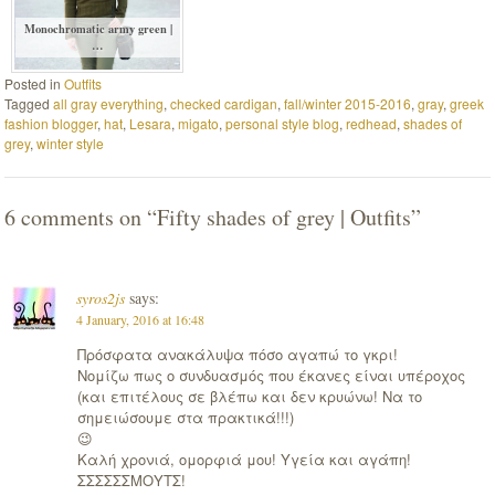
Monochromatic army green |
…
Posted in
Outfits
Tagged
all gray everything
,
checked cardigan
,
fall/winter 2015-2016
,
gray
,
greek
fashion blogger
,
hat
,
Lesara
,
migato
,
personal style blog
,
redhead
,
shades of
grey
,
winter style
6 comments on “
Fifty shades of grey | Outfits
”
syros2js
says:
4 January, 2016 at 16:48
Πρόσφατα ανακάλυψα πόσο αγαπώ το γκρι!
Νομίζω πως ο συνδυασμός που έκανες είναι υπέροχος
(και επιτέλους σε βλέπω και δεν κρυώνω! Να το
σημειώσουμε στα πρακτικά!!!)
😉
Καλή χρονιά, ομορφιά μου! Υγεία και αγάπη!
ΣΣΣΣΣΣΜΟΥΤΣ!