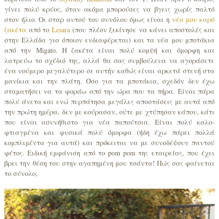
γίνει πολύ κρύος, όταν ακόμα μπορούσες να βγεις χωρίς παλτό
στον ήλιο. Οι σταρ αυτού του συνόλου όμως είναι η
νέα μου καρό
ζακέτα
από τo
Lesara
(που πλέον ξεκίνησε να κάνει αποστολές και
στην Ελλάδα για όποιον ενδιαφέρεται) και τα νέα μου μποτάκια
από την Migato. Η ζακέτα είναι πολύ κομψή και όμορφη και
λατρεύω το σχέδιό της, αλλά θα σας συμβούλευα να αγοράσετε
ένα νούμερο μεγαλύτερο σε αυτήν καθώς είναι αρκετά στενή στα
μανίκια και την πλάτη. Όσο για τα μποτάκια, σχεδόν δεν έχω
σταματήσει να τα φοράω από την ώρα που τα πήρα. Είναι πάρα
πολύ άνετα και ενώ περπάτησα μεγάλες αποστάσεις με αυτά από
την πρώτη ημέρα, δεν με κούρασαν, ούτε με χτύπησαν κάπου, κάτι
που είναι ασυνήθιστο για νέα παπούτσια. Είναι πολύ καλο-
φτιαγμένα και φυσικά πολύ όμορφα (ήδη έχω πάρει πολλά
κομπλιμέντα για αυτά) και πρόκειται να με συνοδέψουν παντού
φέτος. Ειδική εμφάνιση από το pom pom της εταιρείας, που έχει
βρει την θέση του στην αγαπημένη μου τσάντα! Πώς σας φαίνεται
το σύνολο;