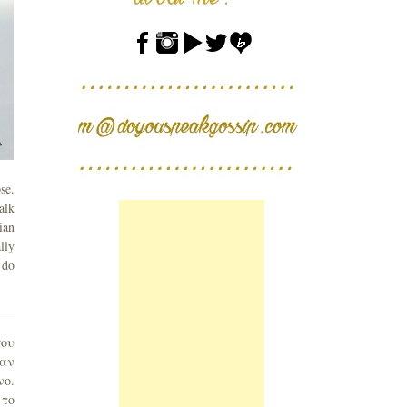
se.
alk
ian
lly
 do
που
ταν
νο.
 το