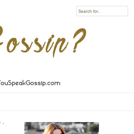
Search
W
»