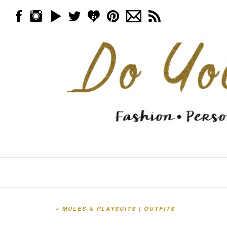
Skip to content
Menu
«
MULES & PLAYSUITS | OUTFITS
Post navigation