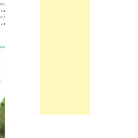
ένα
στο
μου
ινό