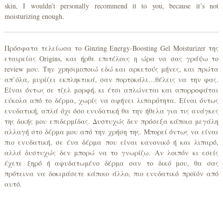
skin, I wouldn’t personally recommend it to you, because it’s not
moisturizing enough.
Πρόσφατα τελείωσα το Ginzing Energy-Boosting Gel Moisturizer της
εταιρείας Origins, και ήρθε επιτέλους η ώρα να σας γράψω το
review μου. Την χρησιμοποιώ εδώ και αρκετούς μήνες, και πρώτα
απ’όλα, μυρίζει εκπληκτικά, σαν πορτοκάλι…θέλεις να την φας.
Είναι όντως σε τζελ μορφή, κι έτσι απλώνεται και απορροφάται
εύκολα από το δέρμα, χωρίς να αφήνει λιπαρότητα. Είναι όντως
ενυδατική, απλά όχι όσο ενυδατική θα την ήθελα για τις ανάγκες
της δικής μου επιδερμίδας. Δυστυχώς δεν πρόσεξα κάποια μεγάλη
αλλαγή στο δέρμα μου από την χρήση της. Μπορεί όντως να είναι
πιο ενυδατική, σε ένα δέρμα που είναι κανονικό ή και λιπαρό,
αλλά δυστυχώς δεν μπορώ να το γνωρίζω. Αν λοιπόν κι εσείς
έχετε ξηρό ή αφυδατωμένο δέρμα σαν το δικό μου, θα σας
πρότεινα να δοκιμάσετε κάποιο άλλο, πιο ενυδατικό προϊόν από
αυτό.