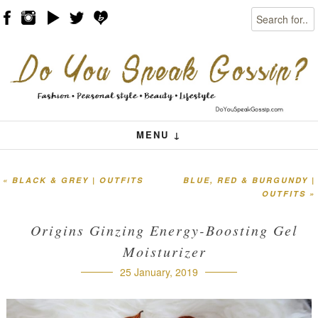
Search
Skip to content
Menu
MENU ↓
«
BLACK & GREY | OUTFITS
BLUE, RED & BURGUNDY |
Post navigation
OUTFITS
»
Origins Ginzing Energy-Boosting Gel
Moisturizer
25 January, 2019