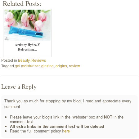
Related Posts:
Artistry Hydra-V
Refreshing…
Posted in
Beauty
,
Reviews
Tagged
gel moisturizer
,
ginzing
,
origins
,
review
Leave a Reply
Thank you so much for stopping by my blog. I read and appreciate every
comment
Please leave your blog's link in the "website" box and
NOT
in the
comment text
All extra links in the comment text will be deleted
Read the full comment policy
here