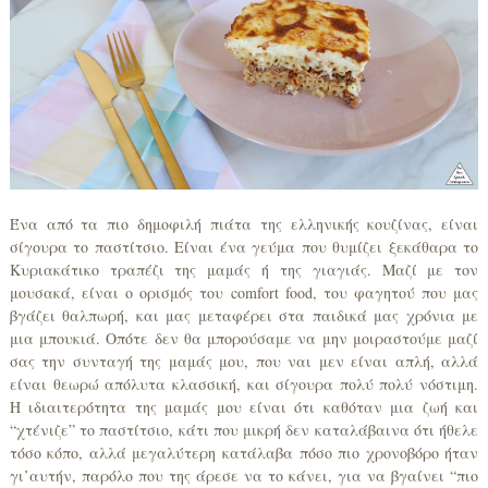
Ένα από τα πιο δημοφιλή πιάτα της ελληνικής κουζίνας, είναι
σίγουρα το παστίτσιο. Είναι ένα γεύμα που θυμίζει ξεκάθαρα το
Κυριακάτικο τραπέζι της μαμάς ή της γιαγιάς. Μαζί με τον
μουσακά, είναι ο ορισμός του comfort food, του φαγητού που μας
βγάζει θαλπωρή, και μας μεταφέρει στα παιδικά μας χρόνια με
μια μπουκιά. Οπότε δεν θα μπορούσαμε να μην μοιραστούμε μαζί
σας την συνταγή της μαμάς μου, που ναι μεν είναι απλή, αλλά
είναι θεωρώ απόλυτα κλασσική, και σίγουρα πολύ πολύ νόστιμη.
Η ιδιαιτερότητα της μαμάς μου είναι ότι καθόταν μια ζωή και
“χτένιζε” το παστίτσιο, κάτι που μικρή δεν καταλάβαινα ότι ήθελε
τόσο κόπο, αλλά μεγαλύτερη κατάλαβα πόσο πιο χρονοβόρο ήταν
γι’αυτήν, παρόλο που της άρεσε να το κάνει, για να βγαίνει “πιο