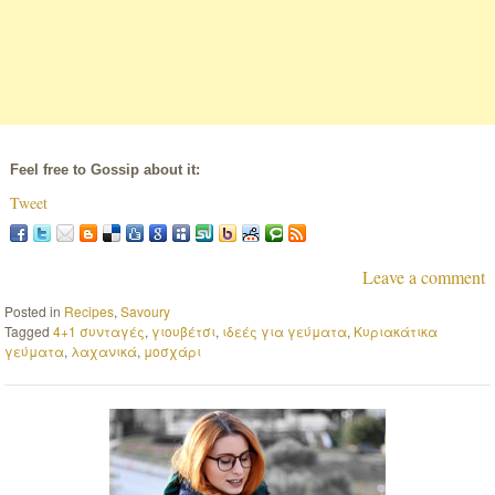
Feel free to Gossip about it:
Tweet
Leave a comment
Posted in
Recipes
,
Savoury
Tagged
4+1 συνταγές
,
γιουβέτσι
,
ιδεές για γεύματα
,
Κυριακάτικα
γεύματα
,
λαχανικά
,
μοσχάρι