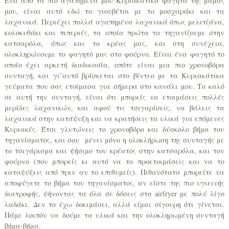
Ένα από τα πιο αγαπημένα μου Κυριακάτικα φαγητά της μαμάς
μου, είναι αυτό εδώ το γιουβέτσι με το μοσχαράκι και τα
λαχανικά. Περιέχει πολλά αγαπημένα λαχανικά όπως μελιτζάνα,
κολοκυθάκι και πιπεριές, τα οποία πρώτα τα τηγανίζουμε στην
κατσαρόλα, όπως και το κρέας μας, και στη συνέχεια,
ολοκληρώνουμε το φαγητό μας στο φούρνο. Είναι ένα φαγητό το
οποίο έχει αρκετή διαδικασία, οπότε είναι μια πιο χρονοβόρα
συνταγή, και γι’αυτό βρίσκεται στο βίντεο με τα Κυριακάτικα
γεύματα που σας ετοίμασα για σήμερα στο κανάλι μου. Το καλό
σε αυτή την συνταγή, είναι ότι μπορείς να ετοιμάσεις πολλές
μερίδες λαχανικών, και αφού τις τσιγαρίσεις, να βάλεις τα
λαχανικά στην κατάψυξη και να κρατήσεις τα υλικά για επόμενες
Κυριακές. Έτσι γλυτώνεις το χρονοβόρο και δύσκολο βήμα του
τηγανίσματος, και σου μένει μόνο η ολοκλήρωση της συνταγής με
το τσιγάρισμα και ψήσιμο του κρέατος στην κατσαρόλα, και τον
φούρνο (που μπορείς κι αυτό να το προετοιμάσεις και να το
καταψύξεις από πριν αν το επιθυμείς). Πιθανότατα μπορείτε να
αποφύγετε το βήμα του τηγανίσματος, αν είστε της πιο υγιεινής
διατροφής, ψήνοντας τα όλα σε δόσεις στο airfryer με πολύ λίγο
λαδάκι. Δεν το έχω δοκιμάσει, αλλά είμαι σίγουρη ότι γίνεται.
Πάμε λοιπόν να δούμε τα υλικά και την ολοκληρωμένη συνταγή
βήμα-βήμα.