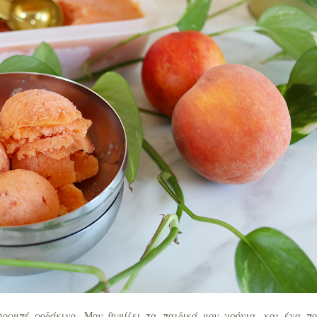
ορμπέ ροδάκινο. Μου θυμίζει τα παιδικά μου χρόνια, και ένα π