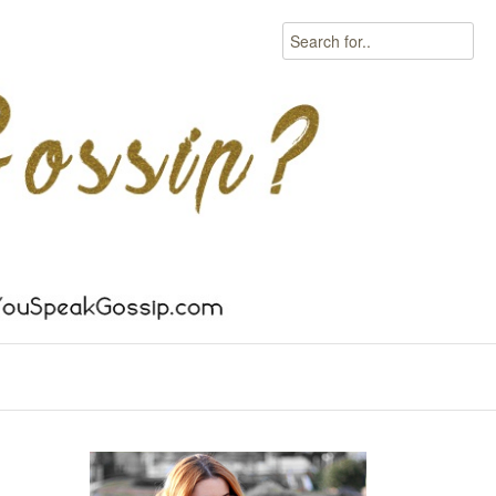
Search