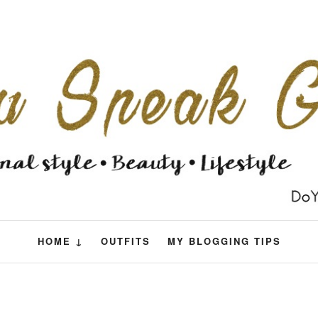
HOME ↓
OUTFITS
MY BLOGGING TIPS