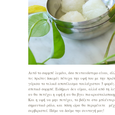
Αυτό το σορμπέ λεμόνι, όσο πεντανόστιμο είναι, ά
τις πρώτες δοκιμές πέτυχα την υφή του με την πρώ
γύρισα το τελικό αποτέλεσμα τουλάχιστον 5 φορές. 
σπιτικό σορμπέ. Ειδήμων δεν είμαι, αλλά από τη λ
αν θα πετύχει η υφή ή αν θα βγει πιο κρυσταλοποιη
Και η υφή να μην πετύχει, το βάζετε στο μπλέντερ
σημαντικό ρόλο, και πόση ώρα θα περιμένετε μέχ
σερβιριστεί. Πάμε να δούμε την συνταγή μας!