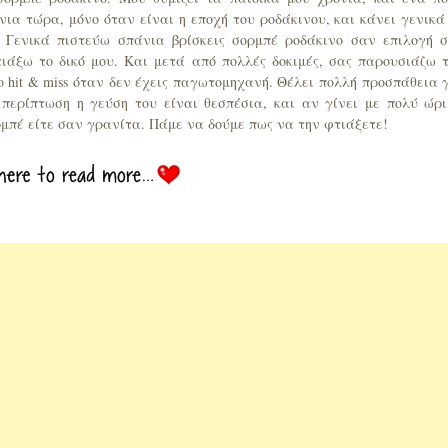
ια τώρα, μόνο όταν είναι η εποχή του ροδάκινου, και κάνει γενικά
. Γενικά πιστεύω σπάνια βρίσκεις σορμπέ ροδάκινο σαν επιλογή 
ιάξω το δικό μου. Και μετά από πολλές δοκιμές, σας παρουσιάζω 
ο hit & miss όταν δεν έχεις παγωτομηχανή. Θέλει πολλή προσπάθεια 
περίπτωση η γεύση του είναι θεσπέσια, και αν γίνει με πολύ ώρ
ρμπέ είτε σαν γρανίτα. Πάμε να δούμε πως να την φτιάξετε!