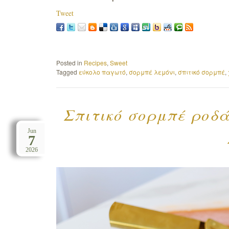
Tweet
Posted in
Recipes
,
Sweet
Tagged
εύκολο παγωτό
,
σορμπέ λεμόνι
,
σπιτικό σορμπέ
,
Σπιτικό σορμπέ ροδά
Jun
7
2026