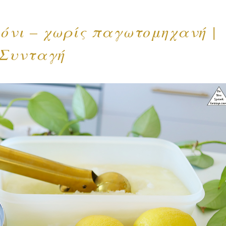
όνι – χωρίς παγωτομηχανή |
Συνταγή