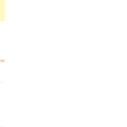
ent
ή