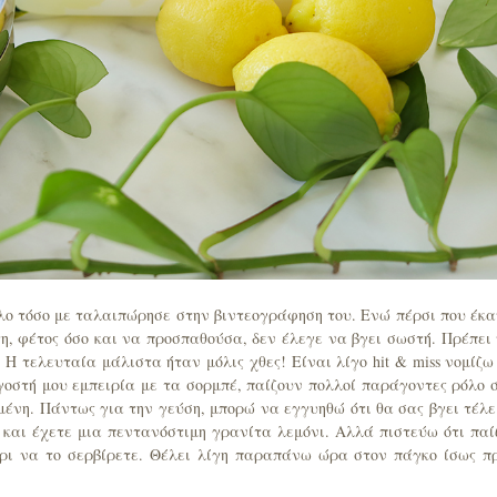
λλο τόσο με ταλαιπώρησε στην βιντεογράφηση του. Ενώ πέρσι που έκ
τη, φέτος όσο και να προσπαθούσα, δεν έλεγε να βγει σωστή. Πρέπει
Η τελευταία μάλιστα ήταν μόλις χθες! Είναι λίγο hit & miss νομίζω
ιγοστή μου εμπειρία με τα σορμπέ, παίζουν πολλοί παράγοντες ρόλο 
μένη. Πάντως για την γεύση, μπορώ να εγγυηθώ ότι θα σας βγει τέλε
 και έχετε μια πεντανόστιμη γρανίτα λεμόνι. Αλλά πιστεύω ότι παί
ρι να το σερβίρετε. Θέλει λίγη παραπάνω ώρα στον πάγκο ίσως π