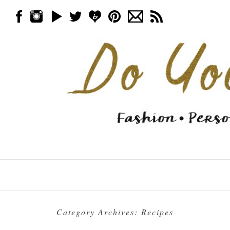
Skip to content
Menu
Category Archives:
Recipes