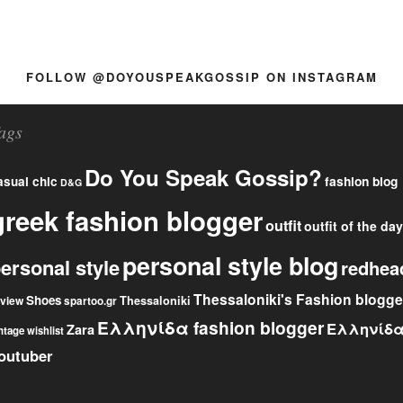
FOLLOW @DOYOUSPEAKGOSSIP ON INSTAGRAM
ags
Do You Speak Gossip?
fashion blog
asual chic
D&G
greek fashion blogger
outfit
outfit of the day
personal style blog
ersonal style
redhea
Thessaloniki's Fashion blogge
Shoes
eview
Thessaloniki
spartoo.gr
Ελληνίδα fashion blogger
Ελληνίδ
Zara
ntage
wishlist
outuber