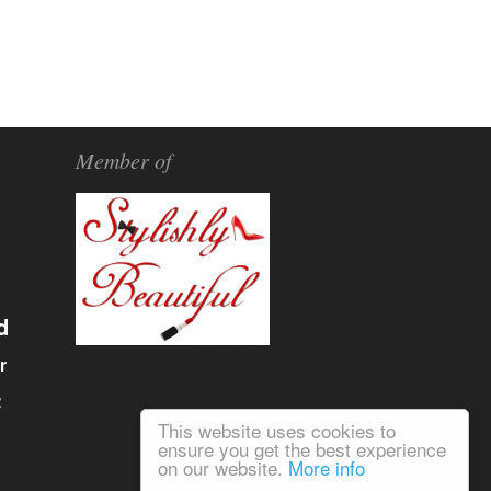
Member of
d
r
α
This website uses cookies to
ensure you get the best experience
on our website.
More info