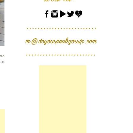
ρες
και