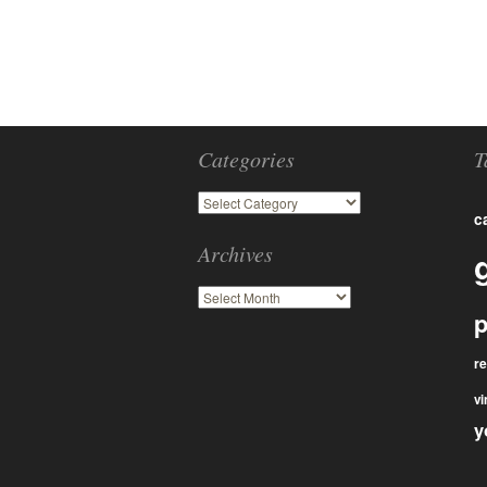
Categories
T
c
Archives
p
r
vi
y