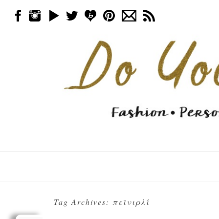
Skip to content
Menu
Tag Archives:
πεϊνιρλί