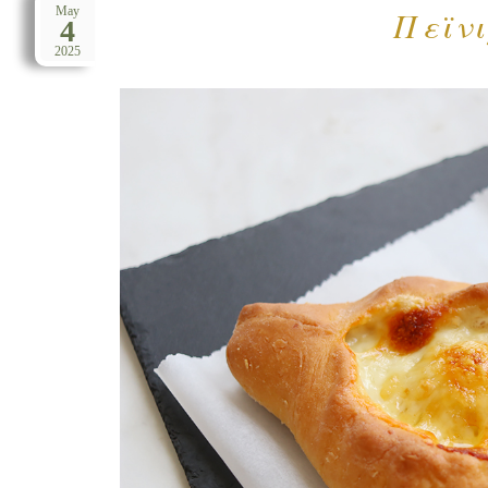
Πεϊνι
May
4
2025