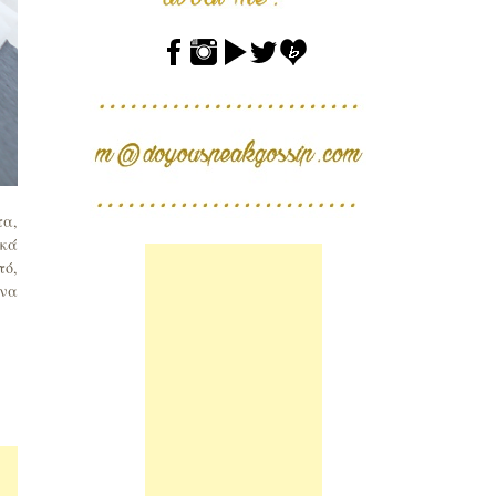
τα,
ικά
τό,
 να