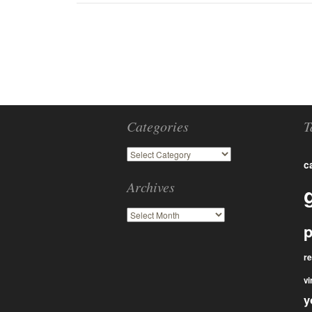
Categories
T
c
Archives
p
r
vi
y