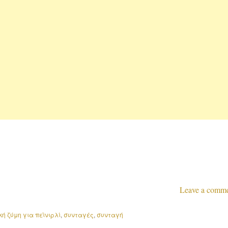
Leave a comm
κή ζύμη για πεϊνιρλί
,
συνταγές
,
συνταγή