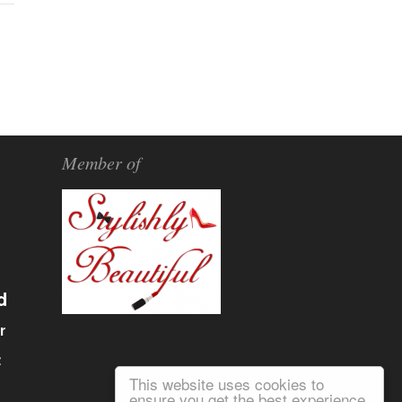
Member of
d
r
α
This website uses cookies to
ensure you get the best experience