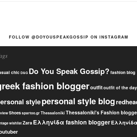
FOLLOW @DOYOUSPEAKGOSSIP ON INSTAGRAM
ags
Do You Speak Gossip?
fashion blog
asual chic
D&G
greek fashion blogger
outfit
outfit of the day
personal style blog
ersonal style
redhea
Thessaloniki's Fashion blogge
Shoes
eview
Thessaloniki
spartoo.gr
Ελληνίδα fashion blogger
Ελληνίδ
Zara
ntage
wishlist
outuber