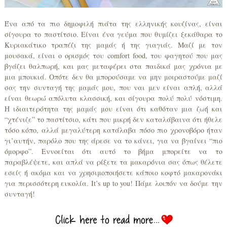
Ένα από τα πιο δημοφιλή πιάτα της ελληνικής κουζίνας, είναι
σίγουρα το παστίτσιο. Είναι ένα γεύμα που θυμίζει ξεκάθαρα το
Κυριακάτικο τραπέζι της μαμάς ή της γιαγιάς. Μαζί με τον
μουσακά, είναι ο ορισμός του comfort food, του φαγητού που μας
βγάζει θαλπωρή, και μας μεταφέρει στα παιδικά μας χρόνια με
μια μπουκιά. Οπότε δεν θα μπορούσαμε να μην μοιραστούμε μαζί
σας την συνταγή της μαμάς μου, που ναι μεν είναι απλή, αλλά
είναι θεωρώ απόλυτα κλασσική, και σίγουρα πολύ πολύ νόστιμη.
Η ιδιαιτερότητα της μαμάς μου είναι ότι καθόταν μια ζωή και
“χτένιζε” το παστίτσιο, κάτι που μικρή δεν καταλάβαινα ότι ήθελε
τόσο κόπο, αλλά μεγαλύτερη κατάλαβα πόσο πιο χρονοβόρο ήταν
γι’αυτήν, παρόλο που της άρεσε να το κάνει, για να βγαίνει “πιο
όμορφο”. Εννοείται ότι αυτό το βήμα μπορείτε να το
παραβλέψετε, και απλά να ρίξετε τα μακαρόνια σας όπως θέλετε
εσείς ή ακόμα και να χρησιμοποιήσετε κάποιο κοφτό μακαρονάκι
για περισσότερη ευκολία. It’s up to you! Πάμε λοιπόν να δούμε την
συνταγή!