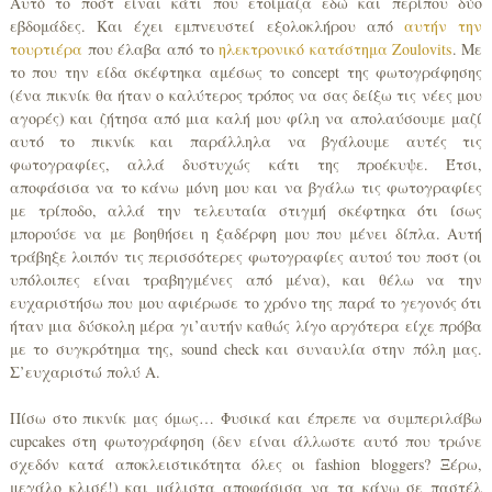
Αυτό το ποστ είναι κάτι που ετοίμαζα εδώ και περίπου δύο
εβδομάδες. Και έχει εμπνευστεί εξολοκλήρου από
αυτήν την
τουρτιέρα
που έλαβα από το
ηλεκτρονικό κατάστημα Zoulovits
. Με
το που την είδα σκέφτηκα αμέσως το concept της φωτογράφησης
(ένα πικνίκ θα ήταν ο καλύτερος τρόπος να σας δείξω τις νέες μου
αγορές) και ζήτησα από μια καλή μου φίλη να απολαύσουμε μαζί
αυτό το πικνίκ και παράλληλα να βγάλουμε αυτές τις
φωτογραφίες, αλλά δυστυχώς κάτι της προέκυψε. Έτσι,
αποφάσισα να το κάνω μόνη μου και να βγάλω τις φωτογραφίες
με τρίποδο, αλλά την τελευταία στιγμή σκέφτηκα ότι ίσως
μπορούσε να με βοηθήσει η ξαδέρφη μου που μένει δίπλα. Αυτή
τράβηξε λοιπόν τις περισσότερες φωτογραφίες αυτού του ποστ (οι
υπόλοιπες είναι τραβηγμένες από μένα), και θέλω να την
ευχαριστήσω που μου αφιέρωσε το χρόνο της παρά το γεγονός ότι
ήταν μια δύσκολη μέρα γι’αυτήν καθώς λίγο αργότερα είχε πρόβα
με το συγκρότημα της, sound check και συναυλία στην πόλη μας.
Σ’ευχαριστώ πολύ Α.
Πίσω στο πικνίκ μας όμως… Φυσικά και έπρεπε να συμπεριλάβω
cupcakes στη φωτογράφηση (δεν είναι άλλωστε αυτό που τρώνε
σχεδόν κατά αποκλειστικότητα όλες οι fashion bloggers? Ξέρω,
μεγάλο κλισέ!) και μάλιστα αποφάσισα να τα κάνω σε παστέλ