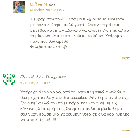
Call me M
says:
4 October, 2013 at 13:27
Σ’ευχαριστώ πολύ Έλσα μου! Αχ αυτό το slideshow
με ταλαιπώρησε πολύ γιατί έβγαινε τεράστιο
μέγεθος και ήταν αδύνατο να ανέβει στο site, αλλά
το μίκρυνα κάπως και λύθηκε το θέμα. Χαίρομαι
πολύ που σου άρεσε!
Φιλάκια πολλά! 🙂
Reply
Elena Nail Art-Design
says:
4 October, 2013 at 13:17
Υπέροχα όλαααααα,από τα καταπληκτικά συνολάκια
σου μέχρι τα λαχταριστά cupcakes !Δεν ξέρω αν στο έχω
ξαναπεί αλλά σου πάει πάρα πολύ το ριγέ με τις
κόκκινες λεπτομέρειες!Θαύμασα πολύ το picnic θέμα
σου γιατί έδωσε μια χαρούμενη νότα σε όλα όσα ήθελες
να μας δείξεις!!!!!!
Reply