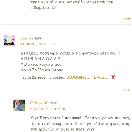
ποστ αναμένονται να ανέβουν την επόμενη
εβδομάδα. 😉
Reply
syros2js
says:
4 October, 2013 at 13:27
Δεν ξέρω πόση ώρα χάζευα τις φωτογραφίες σου!!!
Α Π Ι Θ Α Ν Α Ο Λ Α!!!
Φιλάκια, κούκλα μου!
Καλό Σαββατοκύριακο!
syros2js recently posted..
BLOGGING… ΤΕΛΟΣ…
Reply
Call me M
says:
4 October, 2013 at 15:16
Χιχι Σ’ευχαριστώ πολύυυυ!!! Πολύ χαίρομαι που σας
άρεσαν τόσο κορίτσια. Δεν πήγε τζάμπα η κούραση
που τράβηξα γι’αυτό το ποστ. χιχι