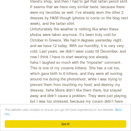
friend’s shop, and then I had to get that tartan pencil skirt.
It seems that we have very similar taste, because there
were my favorites as well. I’ve already worn the other 2
dresses by H&M though (photos to come on the blog next
week), and the tartan shirt.
Unfortunately the weather is nothing like when these
photos were taken anymore. It’s been truly cold for
October in Greece. We had 9 degrees yesterday night,
and we have 12 today. With our humidity, it is very very
cold. Last years, we didn’t wear coats till December, and
now I think I have to start wearing one already.
haha I laughed so much with the “imposter” comment.
This is one of my cousins kittens. She has a cat too,
which gave birth to 6 kittens, and they were all running
around me during the photoshoot, while I was trying to
prevent them from touching my food, and destroy my
dresses. hehe Moira didn’t like them there, but stayed
away and didn’t cause a problem. They were just playing,
but I was too stressed, because my cousin didn’t have
enough time, and I desperately wanted to finish and eat
This website uses cookies to ensure you get the best experience on our website.
More
that sandwich. hehe It was a hot day then.
info
I hope you have an amazing time at the roller disco
tonight. I’ve heard about these places, even saw them in
Got it!
movies, but I’ve never been to one. I don’t think we have a