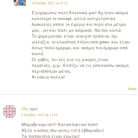
4 October, 2013 at 15:21
Σ’ευχαριστώ πολύ Κλεονίκη μου! Αχ ήταν ακόμα
καλύτερο το concept, αλλά αντιμετώπισα
δυσκολίες οπότε το έφερα πιο πολύ στα μέτρα
μου…αν και πάλι με κούρασε. Να’σαι καλά.
Το φορεματάκι είναι ανοιχτό πράσινο, όχι
γαλάζιο, το κλασσικό πλέον mint green, και είναι
όντως πολύ όμορφο, και ακόμα πιο όμορφο από
κοντά.
Οι γόβες, αν λες για τις μαύρες είναι
περσινές..χιχι..Ελπίζω να τις απολαύσω ακόμα
περισσότερο φέτος.
Φιλάκια πολλά!
Reply
Olie
says:
4 October, 2013 at 13:53
Μπραβο κοριτσι!!! Καταπληκτικο ποστ!
Aξιζε ο κοπος σου αυτες τισ 2 εβδομαδες!
Tα παπουτσια ειναι ερωτας!