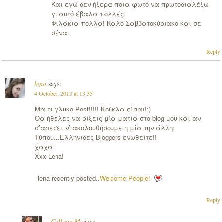
Και εγώ δεν ήξερα ποια φωτό να πρωτοδιαλέξω
γι’αυτό έβαλα πολλές.
Φιλάκια πολλά! Καλό Σαββατοκύριακο και σε
σένα.
Reply
lena
says:
4 October, 2013 at 13:35
Μα τι γλυκο Post!!!!! Κούκλα είσαι!:)
Θα ήθελες να ρίξεις μία ματιά στο blog μου και αν
σ’αρεσει ν’ ακολουθήσουμε η μία την άλλη;
Τύπου…Ελληνιδες Bloggers ενωθείτε!!
χαχα
Xxx Lena!
lena recently posted..
Welcome People!
Reply
Call me M
says: