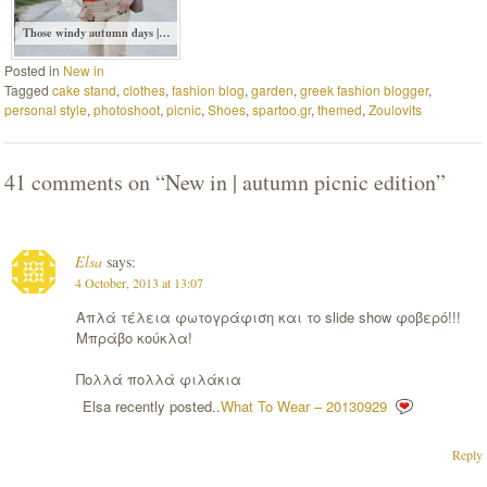
Those windy autumn days |…
Posted in
New in
Tagged
cake stand
,
clothes
,
fashion blog
,
garden
,
greek fashion blogger
,
personal style
,
photoshoot
,
picnic
,
Shoes
,
spartoo.gr
,
themed
,
Zoulovits
41 comments on “
New in | autumn picnic edition
”
Elsa
says:
4 October, 2013 at 13:07
Απλά τέλεια φωτογράφιση και το slide show φοβερό!!!
Μπράβο κούκλα!
Πολλά πολλά φιλάκια
Elsa recently posted..
What To Wear – 20130929
Reply