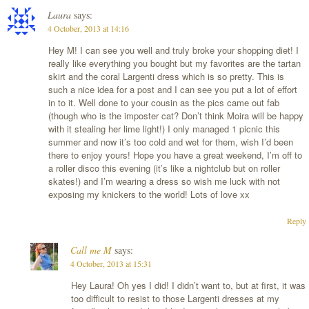
Laura
says:
4 October, 2013 at 14:16
Hey M! I can see you well and truly broke your shopping diet! I
really like everything you bought but my favorites are the tartan
skirt and the coral Largenti dress which is so pretty. This is
such a nice idea for a post and I can see you put a lot of effort
in to it. Well done to your cousin as the pics came out fab
(though who is the imposter cat? Don’t think Moira will be happy
with it stealing her lime light!) I only managed 1 picnic this
summer and now it’s too cold and wet for them, wish I’d been
there to enjoy yours! Hope you have a great weekend, I’m off to
a roller disco this evening (it’s like a nightclub but on roller
skates!) and I’m wearing a dress so wish me luck with not
exposing my knickers to the world! Lots of love xx
Reply
Call me M
says:
4 October, 2013 at 15:31
Hey Laura! Oh yes I did! I didn’t want to, but at first, it was
too difficult to resist to those Largenti dresses at my