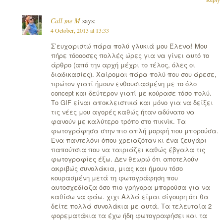
Call me M
says:
4 October, 2013 at 13:33
Σ’ευχαριστώ πάρα πολύ γλυκιά μου Έλενα! Μου
πήρε τόοοοσες πολλές ώρες για να γίνει αυτό το
άρθρο (από την αρχή μέχρι το τέλος, όλες οι
διαδικασίες). Χαίρομαι πάρα πολύ που σου άρεσε,
πρώτον γιατί ήμουν ενθουσιασμένη με το όλο
concept και δεύτερον γιατί με κούρασε τόσο πολύ.
Το GIF είναι αποκλειστικά και μόνο για να δείξει
τις νέες μου αγορές καθώς ήταν αδύνατο να
φανούν με καλύτερο τρόπο στο πικνίκ. Τα
φωτογράφησα στην πιο απλή μορφή που μπορούσα.
Ένα παντελόνι όπου χρειαζόταν κι ένα ζευγάρι
παπούτσια που να ταιριάζει καθώς έβγαλα τις
φωτογραφίες έξω. Δεν θεωρώ ότι αποτελούν
ακριβώς συνολάκια, μιας και ήμουν τόσο
κουρασμένη μετά τη φωτογράφηση που
αυτοσχεδίαζα όσο πιο γρήγορα μπορούσα για να
καθίσω να φάω. χιχι Αλλά είμαι σίγουρη ότι θα
δείτε πολλά συνολάκια με αυτά. Τα τελευταία 2
φορεματάκια τα έχω ήδη φωτογραφήσει και τα