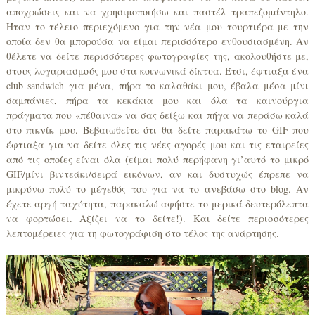
αποχρώσεις και να χρησιμοποιήσω και παστέλ τραπεζομάντηλο.
Ήταν το τέλειο περιεχόμενο για την νέα μου τουρτιέρα με την
οποία δεν θα μπορούσα να είμαι περισσότερο ενθουσιασμένη. Αν
θέλετε να δείτε περισσότερες φωτογραφίες της, ακολουθήστε με,
στους λογαριασμούς μου στα κοινωνικά δίκτυα. Έτσι, έφτιαξα ένα
club sandwich για μένα, πήρα το καλαθάκι μου, έβαλα μέσα μίνι
σαμπάνιες, πήρα τα κεκάκια μου και όλα τα καινούργια
πράγματα που «πέθαινα» να σας δείξω και πήγα να περάσω καλά
στο πικνίκ μου. Βεβαιωθείτε ότι θα δείτε παρακάτω το GIF που
έφτιαξα για να δείτε όλες τις νέες αγορές μου και τις εταιρείες
από τις οποίες είναι όλα (είμαι πολύ περήφανη γι’αυτό το μικρό
GIF/μίνι βιντεάκι/σειρά εικόνων, αν και δυστυχώς έπρεπε να
μικρύνω πολύ το μέγεθός του για να το ανεβάσω στο blog. Αν
έχετε αργή ταχύτητα, παρακαλώ αφήστε το μερικά δευτερόλεπτα
να φορτώσει. Αξίζει να το δείτε!). Και δείτε περισσότερες
λεπτομέρειες για τη φωτογράφιση στο τέλος της ανάρτησης.