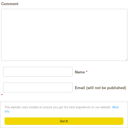
Comment
Name
*
Email (will not be published)
*
This website uses cookies to ensure you get the best experience on our website.
More
Website / Blog (URL) -
info
Optional
Got it!