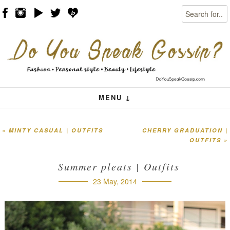
Search
Skip to content
Menu
MENU ↓
«
MINTY CASUAL | OUTFITS
CHERRY GRADUATION |
Post navigation
OUTFITS
»
Summer pleats | Outfits
23 May, 2014