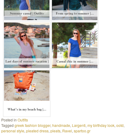
Summer casual | Outfits
From spring to summer |…
Last days of summer vacation |
Casual chic in summer |…
What’s in my beach bag |…
Posted in
Outfits
Tagged
greek fashion blogger
,
handmade
,
Largenti
,
my birthday look
,
ootd
,
personal style
,
pleated dress
,
pleats
,
Ravel
,
spartoo.gr