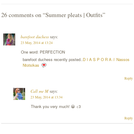
26 comments on “
Summer pleats | Outfits
”
barefoot duchess
says:
23 May, 2014 at 13:24
One word: PERFECTION
barefoot duchess recently posted..
D I A S P O R A // Nassos
Ntotsikas
Reply
Call me M
says:
23 May, 2014 at 13:34
Thank you very much! 😀 <3
Reply