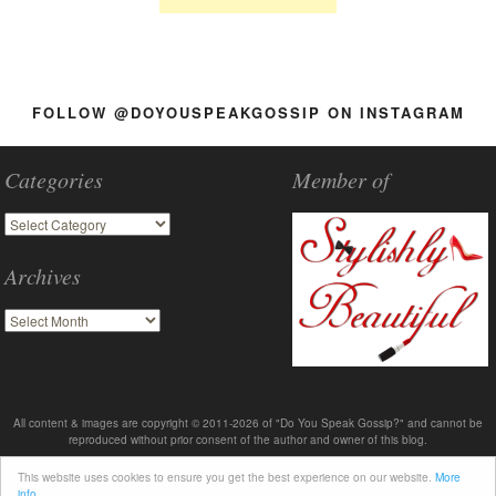
FOLLOW @DOYOUSPEAKGOSSIP ON INSTAGRAM
Categories
Member of
Archives
All content & images are copyright © 2011-2026 of "Do You Speak Gossip?" and cannot be
reproduced without prior consent of the author and owner of this blog.
This website uses cookies to ensure you get the best experience on our website.
More
info