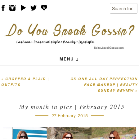
Search
Skip to content
Menu
MENU ↓
«
CROPPED & PLAID |
CK ONE ALL DAY PERFECTION
Post navigation
OUTFITS
FACE MAKEUP | BEAUTY
SUNDAY REVIEW
»
My month in pics | February 2015
27 February, 2015