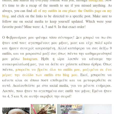
it’s time to do a recap of the month to see if you missed anything. As
always, you can find
all of my outfits in one place: the Outfits page on my
blog,
and click on the links to be directed to a specific post. Make sure to
follow me on social media to keep yourself updated. Which were your
favorite posts? Mine were: 4, 5 and 9. In that exact order!
Ο Φεβρουάριος μου φάνηκε τόσο σύντομος! Δεν μπορώ να πω ότι
ήταν από τους αγαπημένους μου μήνες, μιας και είχε πολύ κρύο
και ήμουν συνεχώς κουρασμένη. Αλλά κατάφερα να σας δείξω 9
outfits, και να μοιραστώ μαζί σας όπως πάντα την καθημερινότητά
μου μέσω
Instagram
. Ήρθε η ώρα λοιπόν να κάνουμε την
ανακεφαλαίωσή μας, για να δείτε αν χάσατε κάποιο άρθρο. Όπως
πάντα,
μπορείτε να βρείτε όλα τα outfits μου, μαζεμένα σε ένα
μέρος: την σελίδα των outfits στο blog μου
. Εκεί, μπορείτε να
κάνετε κλικ σε όποιο ποστ επιθυμείτε και να μεταφερθείτε σε
αυτό. Ακολουθείστε με στα social media, για να μένετε ενήμεροι.
Λοιπόν, ποιο ήταν το αγαπημένο σας outfit του μήνα; Εμένα ήταν
τα 4, 5 και 9, σε αυτήν ακριβώς την σειρά!