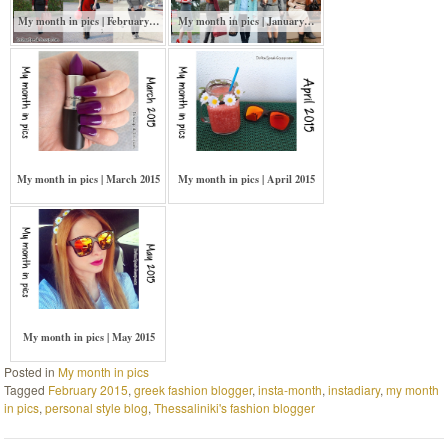
My month in pics | February…
My month in pics | January…
My month in pics | March 2015
My month in pics | April 2015
My month in pics | May 2015
Posted in
My month in pics
Tagged
February 2015
,
greek fashion blogger
,
insta-month
,
instadiary
,
my month
in pics
,
personal style blog
,
Thessaliniki's fashion blogger