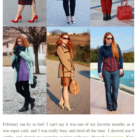
February ran by so fast! I can’t say it was one of my favorite months, as it
was super cold, and I was really busy and tired all the time. I showed you 9
outfits, and shared my everyday routine with you, through
Instagram
. Now