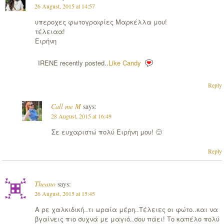
26 August, 2015 at 14:57
υπεροχες φωτογραφίες Μαρκέλλα μου!
τέλειαα!
Ειρήνη
IRENE recently posted..
Like Candy
Reply
Call me M
says:
28 August, 2015 at 16:49
Σε ευχαριστώ πολύ Ειρήνη μου! 🙂
Reply
Theano
says:
26 August, 2015 at 15:45
Α ρε χαλκιδική..τι ωραία μέρη..Τέλειες οι φώτο..και να
βγαίνεις πιο συχνά με μαγιό..σου πάει! Το καπέλο πολύ