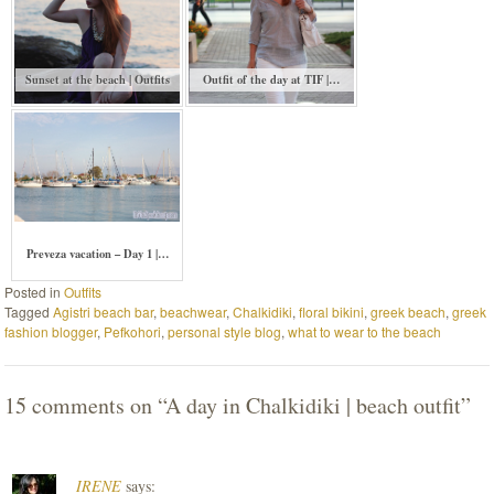
Sunset at the beach | Outfits
Outfit of the day at TIF |…
Preveza vacation – Day 1 |…
Posted in
Outfits
Tagged
Agistri beach bar
,
beachwear
,
Chalkidiki
,
floral bikini
,
greek beach
,
greek
fashion blogger
,
Pefkohori
,
personal style blog
,
what to wear to the beach
15 comments on “
A day in Chalkidiki | beach outfit
”
IRENE
says: