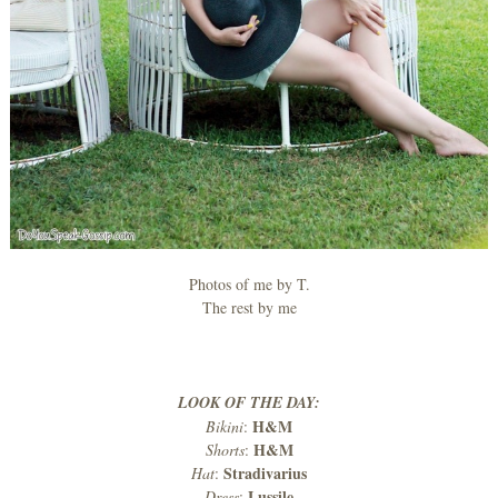
Photos of me by T.
The rest by me
LOOK OF THE DAY:
H&M
Bikini
:
H&M
Shorts
:
Stradivarius
Hat
:
Lussile
Dress
: