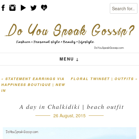
Search
Skip to content
Menu
MENU ↓
«
STATEMENT EARRINGS VIA
FLORAL TWINSET | OUTFITS
»
Post navigation
HAPPINESS BOUTIQUE | NEW
IN
A day in Chalkidiki | beach outfit
26 August, 2015