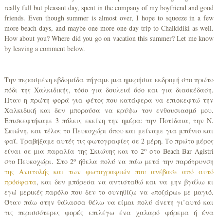
really full but pleasant day, spent in the company of my boyfriend and good
friends. Even though summer is almost over, I hope to squeeze in a few
more beach days, and maybe one more one-day trip to Chalkidiki as well.
How about you? Where did you go on vacation this summer? Let me know
by leaving a comment below.
Την περασμένη εβδομάδα πήγαμε μια ημερήσια εκδρομή στο πρώτο
πόδι της Χαλκιδικής, τόσο για δουλειά όσο και για διασκέδαση.
Ήταν η πρώτη φορά για φέτος που κατάφερα να επισκεφτώ την
Χαλκιδική και δεν μπορούσα να κρύψω τον ενθουσιασμό μου.
Επισκεφτήκαμε 3 πόλεις εκείνη την ημέρα: την Ποτίδαια, την Ν.
Σκιώνη, και τέλος το Πευκοχώρι όπου και μείναμε για μπάνιο και
φαΐ. Τραβήξαμε αυτές τις φωτογραφίες σε 2 μέρη. Το πρώτο μέρος
ο
είναι σε μια παραλία της Σκιώνης και το 2
στο Beach Bar Agistri
ο
στο Πευκοχώρι. Στο 2
ήθελα πολύ να πάω μετά την παρότρυνση
της Ανατολής και των φωτογραφιών που ανέβασε από αυτό
πρόσφατα
, και δεν μπόρεσα να αντισταθώ και να μην βγάλω κι
εγώ μερικές παρόλο που δεν το συνηθίζω να «ποζάρω» με μαγιό.
Όταν πάω στην θάλασσα θέλω να είμαι πολύ άνετη γι’αυτό και
τις περισσότερες φορές επιλέγω ένα χαλαρό φόρεμα ή ένα