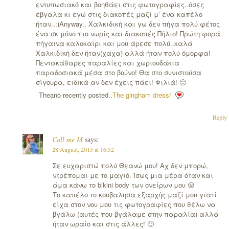
εντυπωσιακό και βοηθάει στις φωτογραφίες..όσες
έβγαλα κι εγώ στις διακοπές μαζί μ’ ένα καπέλο
ήταν..:)Anyway.. Χαλκιδική και γω δεν πήγα πολύ φέτος
ένα σκ μόνο πιο νωρίς και διακοπές Πήλιο! Πρώτη φορά
πήγαινα καλοκαίρι και μου άρεσε πολύ..καλά
Χαλκιδική δεν ήταν(χαχα) αλλά ήταν πολύ όμορφα!
Πεντακάθαρες παραλίες και χωριουδάκια
παραδοσιακά μέσα στο βούνο! Θα στο συνιστούσα
σίγουρα, ειδικά αν δεν έχεις πάει! Φιλιά! 🙂
Theano recently posted..
The gingham dress!
Reply
Call me M
says:
28 August, 2015 at 16:52
Σε ευχαριστώ πολύ Θεανώ μου! Αχ δεν μπορώ,
ντρέπομαι με το μαγιό. Ίσως μια μέρα όταν και
άμα κάνω το bikini body των ονείρων μου 😛
Το καπέλο το κουβαλησα εξαρχής μαζί μου γιατί
είχα στον νου μου τις φωτογραφίες που θέλω να
βγάλω (αυτές που βγάλαμε στην παραλία) αλλά
ήταν ωραίο και στις άλλες! 🙂