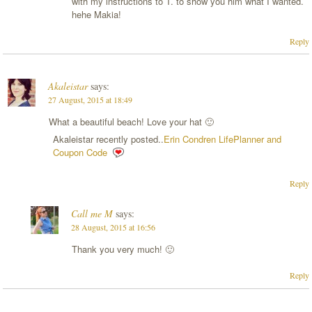
with my instructions to T. to show you him what I wanted.
hehe Makia!
Reply
Akaleistar
says:
27 August, 2015 at 18:49
What a beautiful beach! Love your hat 🙂
Akaleistar recently posted..
Erin Condren LifePlanner and
Coupon Code
Reply
Call me M
says:
28 August, 2015 at 16:56
Thank you very much! 🙂
Reply