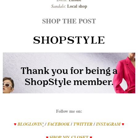
Local shop
Sandals
:
SHOP THE POST
Follow me on:
/
/
♥
BLOGLOVIN
’
/
FACEBOOK
TWITTER
INSTAGRAM
♥
♥
SHOP
MY
CLOSET
♥