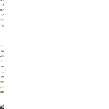
the
tar
ite
the
ing
και
 το
τον
εσα
ίγο
 τα
 το
που
όμα
Μου