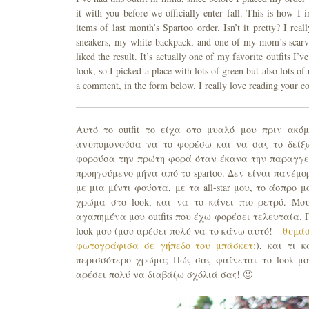
it with you before we officially enter fall. This is how I 
items of last month’s Spartoo order. Isn’t it pretty? I real
sneakers, my white backpack, and one of my mom’s scarves
liked the result. It’s actually one of my favorite outfits 
look, so I picked a place with lots of green but also lots
a comment, in the form below. I really love reading your 
Αυτό το outfit το είχα στο μυαλό μου πριν ακό
ανυπομονούσα να το φορέσω και να σας το δείξω
φορούσα την πρώτη φορά όταν έκανα την παραγγελ
προηγούμενο μήνα από το spartoo. Δεν είναι πανέμ
με μια μίντι φούστα, με τα all-star μου, το άσπρο
χρώμα στο look, και να το κάνει πιο ρετρό. Μο
αγαπημένα μου outfits που έχω φορέσει τελευταία. 
look μου (μου αρέσει πολύ να το κάνω αυτό! –
θυμάσ
φωτογράφισα σε γήπεδο του μπάσκετ;
), και τι 
περισσότερο χρώμα; Πώς σας φαίνεται το look μ
αρέσει πολύ να διαβάζω σχόλιά σας! 🙂