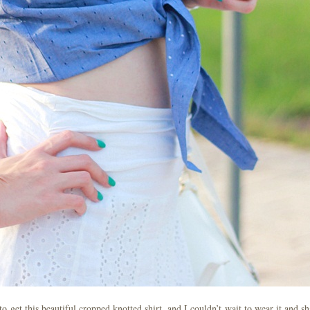
to get this beautiful cropped knotted shirt, and I couldn’t wait to wear it and sh