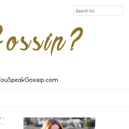
Search
 |
W
»