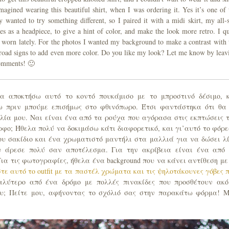
imagined wearing this beautiful shirt, when I was ordering it. Yes it’s one of 
ly wanted to try something different, so I paired it with a midi skirt, my all-s
 as a headpiece, to give a hint of color, and make the look more retro. I qu
I’ve worn lately. For the photos I wanted my background to make a contrast with 
 of road signs to add even more color. Do you like my look? Let me know by leav
comments! 🙂
μα αποκτήσω αυτό το κοντό πουκάμισο με το μπροστινό δέσιμο, 
 πριν μπούμε επισήμως στο φθινόπωρο. Έτσι φαντάστηκα ότι θα
ία μου. Ναι είναι ένα από τα ρούχα που αγόρασα στις εκπτώσεις 
ορφο; Ήθελα πολύ να δοκιμάσω κάτι διαφορετικό, και γι’αυτό το φόρ
 μου σακίδιο και ένα χρωματιστό μαντήλι στα μαλλιά για να δώσει λ
υ άρεσε πολύ σαν αποτέλεσμα. Για την ακρίβεια είναι ένα από
Για τις φωτογραφίες, ήθελα ένα background που να κάνει αντίθεση με
τε αυτό το outfit με τα παστέλ χρώματα και τις ψηλοτάκουνες γόβες 
καλύτερο από ένα δρόμο με πολλές πινακίδες που προσθέτουν ακ
ου; Πείτε μου, αφήνοντας το σχόλιό σας στην παρακάτω φόρμα! 