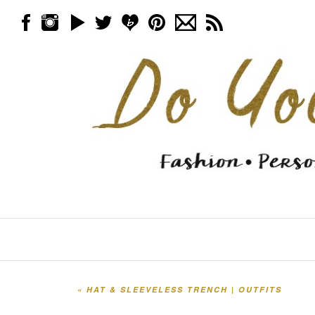
Skip to content
Menu
«
HAT & SLEEVELESS TRENCH | OUTFITS
Post navigation