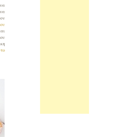
 να
 να
τον
μου
και
μου
ικη
στο