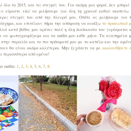
 όλο το 2015, και τις στιγμές του. Για ακόμη μια φορά, δεν μπορώ
εν είμαστε εδώ να μιλήσουμε για όλη τη χρονιά καθώς σκοπεύω
ερες στιγμές του από την πλευρά μου. Οπότε ας μιλήσουμε για 
κι άσχημα, και επιτέλους πήρα την απόφαση να ανοίξω
το προσωπικό 
λλά κατά βάθος μου αρέσει πολύ η όλη διαδικασία του γυρίσματος 
ι να φωτογραφίζουμε και τα outfits μου κάθε μήνα. Τα αγαπημένα 
α στην παραλία και το πιο πρόσφατό μου με το καπέλο και την αμάν
ήσουν θα είναι ακόμα καλύτεροι. Μην ξεχάσετε να με
ακολουθήσετε 
ια περισσότερα από εμένα!
r outfits:
1
,
2
,
3
,
4
,
5
,
6
,
7
,
8
.