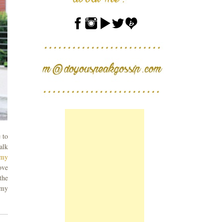
 to
alk
my
ove
the
 my