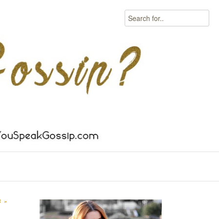
Search
S
»