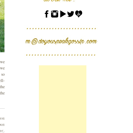
 we
 we
 so
ll-
the
the
 να
οια
ας.