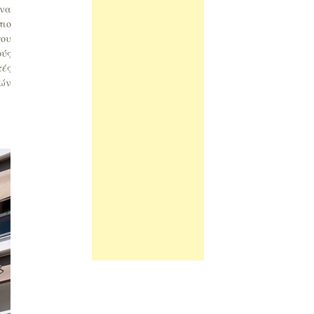
 να
πιο
που
ούς
τές
ιών