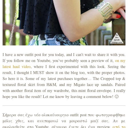
I have a new outfit post for you today, and I can’t wait to share it with you.
If you follow me on Youtube, you’ve probably seen a preview of it,
on my
latest haul video
, where I first experimented with this look. Seeing the
result, I thought I MUST show it on the blog too, with the proper photos.
So here it is. Some of my latest purchases together… The Cropped top &
textured floral skirt from H&M, and my Migato lace up sandals. Paired
with another floral item of my wardrobe, this mint floral envelope. I really
hope you like the result! Let me know by leaving a comment below! 🙂
Σήμερα σας έχω νέο ολοκαίνουργιο outfit post που φωτογραφήθηκε
μόλις χθες, και ανυπομονώ να μοιραστώ μαζί σας. Αν με
ακολουθείτε στο Youtube, σίγουρα έχετε δει ένα preview,
από το