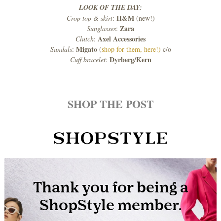
LOOK OF THE DAY:
H&M
Crop top & skirt
:
(new!)
Zara
Sunglasses
:
Axel Accessories
Clutch
:
Migato
Sandals
:
(
shop for them, here!)
c/o
Dyrberg/Kern
Cuff bracelet
:
SHOP THE POST