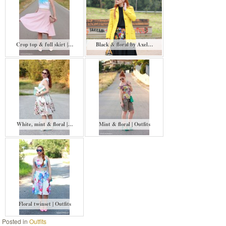
Crop top & full skirt |…
Black & floral by Axel…
White, mint & floral |…
Mint & floral | Outfits
Floral twinset | Outfits
Posted in
Outfits