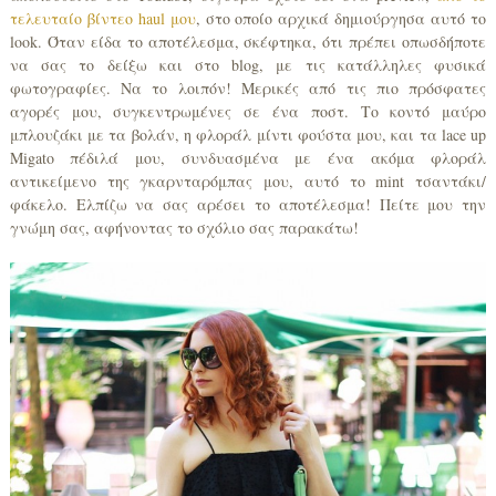
τελευταίο βίντεο haul μου
, στο οποίο αρχικά δημιούργησα αυτό το
look. Όταν είδα το αποτέλεσμα, σκέφτηκα, ότι πρέπει οπωσδήποτε
να σας το δείξω και στο blog, με τις κατάλληλες φυσικά
φωτογραφίες. Να το λοιπόν! Μερικές από τις πιο πρόσφατες
αγορές μου, συγκεντρωμένες σε ένα ποστ. Το κοντό μαύρο
μπλουζάκι με τα βολάν, η φλοράλ μίντι φούστα μου, και τα lace up
Migato πέδιλά μου, συνδυασμένα με ένα ακόμα φλοράλ
αντικείμενο της γκαρνταρόμπας μου, αυτό το mint τσαντάκι/
φάκελο. Ελπίζω να σας αρέσει το αποτέλεσμα! Πείτε μου την
γνώμη σας, αφήνοντας το σχόλιο σας παρακάτω!