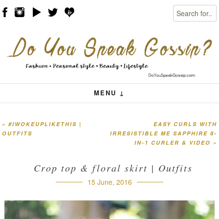
Search
Skip to content
Menu
MENU ↓
«
#IWOKEUPLIKETHIS |
EASY CURLS WITH
Post navigation
OUTFITS
IRRESISTIBLE ME SAPPHIRE 8-
IN-1 CURLER & VIDEO
»
Crop top & floral skirt | Outfits
15 June, 2016