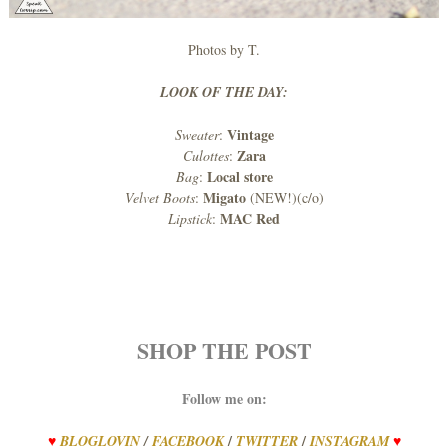
Photos by T.
LOOK OF THE DAY:
Vintage
Sweater
:
Zara
Culottes
:
Local store
Bag
:
Migato
Velvet
Boots
:
(NEW!)(c/o)
MAC Red
Lipstick
:
SHOP THE POST
Follow me on:
/
/
♥
BLOGLOVIN
/
FACEBOOK
TWITTER
INSTAGRAM
♥