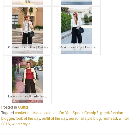
Minimal in culottes | Outfits
B&W in culottes | Outfits
Lace up shoes & culottes…
Posted in
Outfits
Tagged
choker necklace
,
culottes
,
Do You Speak Gossip?
,
greek fashion
blogger
,
look of the day
,
outfit of the day
,
personal style blog
,
redhead
,
winter
2016
,
winter style