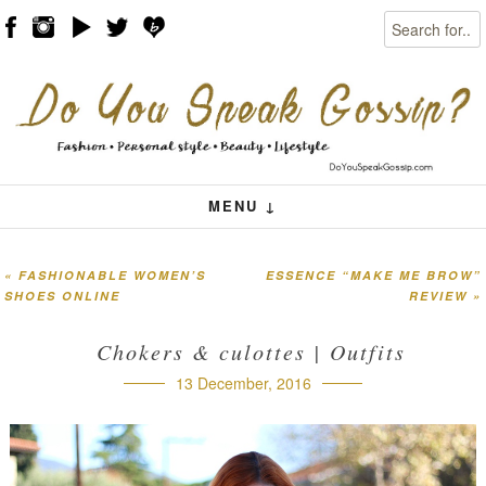
Search
Skip to content
Menu
MENU ↓
«
FASHIONABLE WOMEN’S
ESSENCE “MAKE ME BROW”
Post navigation
SHOES ONLINE
REVIEW
»
Chokers & culottes | Outfits
13 December, 2016