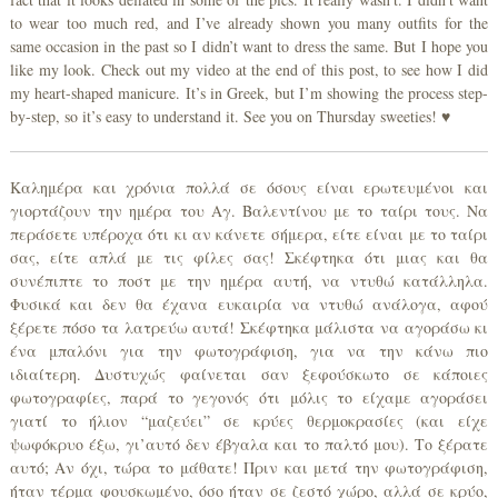
to wear too much red, and I’ve already shown you many outfits for the
same occasion in the past so I didn’t want to dress the same. But I hope you
like my look. Check out my video at the end of this post, to see how I did
my heart-shaped manicure. It’s in Greek, but I’m showing the process step-
by-step, so it’s easy to understand it. See you on Thursday sweeties! ♥
Καλημέρα και χρόνια πολλά σε όσους είναι ερωτευμένοι και
γιορτάζουν την ημέρα του Αγ. Βαλεντίνου με το ταίρι τους. Να
περάσετε υπέροχα ότι κι αν κάνετε σήμερα, είτε είναι με το ταίρι
σας, είτε απλά με τις φίλες σας! Σκέφτηκα ότι μιας και θα
συνέπιπτε το ποστ με την ημέρα αυτή, να ντυθώ κατάλληλα.
Φυσικά και δεν θα έχανα ευκαιρία να ντυθώ ανάλογα, αφού
ξέρετε πόσο τα λατρεύω αυτά! Σκέφτηκα μάλιστα να αγοράσω κι
ένα μπαλόνι για την φωτογράφιση, για να την κάνω πιο
ιδιαίτερη. Δυστυχώς φαίνεται σαν ξεφούσκωτο σε κάποιες
φωτογραφίες, παρά το γεγονός ότι μόλις το είχαμε αγοράσει
γιατί το ήλιον “μαζεύει” σε κρύες θερμοκρασίες (και είχε
ψωφόκρυο έξω, γι’αυτό δεν έβγαλα και το παλτό μου). Το ξέρατε
αυτό; Αν όχι, τώρα το μάθατε! Πριν και μετά την φωτογράφιση,
ήταν τέρμα φουσκωμένο, όσο ήταν σε ζεστό χώρο, αλλά σε κρύο,