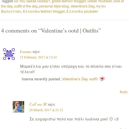
Tagged
Do You Speak Gossip?
,
greek fashion blogger
,
Greek Youtuber
,
look of
the day
,
outfit of the day
,
personal style blog
,
Valentine's Day
,
Αγίου
Βαλεντίνου
,
Ελληνίδα fashion blogger
,
Ελληνίδα youtuber
4 comments on “
Valentine’s ootd | Outfits
”
Ioanna
says:
15 February, 2017 at 13:34
Μαρκέλλα μου είσαι υπέροχη και το σύνολο σου είναι
τέλειο!!
Ioanna recently posted..
Valentine’s Day outfit
Reply
Call me M
says:
20 March, 2017 at 21:12
Σε ευχαριστώ πολύ και πάλι Ιωάννα μου! 🙂 <3