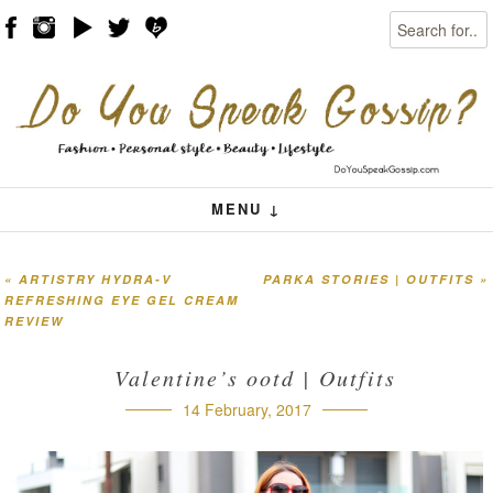
Search
Skip to content
Menu
MENU ↓
«
ARTISTRY HYDRA-V
PARKA STORIES | OUTFITS
»
Post navigation
REFRESHING EYE GEL CREAM
REVIEW
Valentine’s ootd | Outfits
14 February, 2017