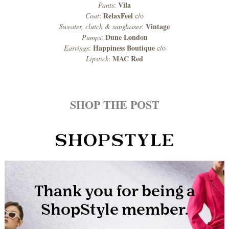
Vila
Pants
:
RelaxFeel
Coat
:
c/o
Vintage
Sweater, clutch & sunglasses
:
Dune London
Pumps
:
Happiness Boutique
Earrings
:
c/o
MAC Red
Lipstick
:
SHOP THE POST