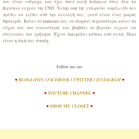
του είναι υπέροχο, και έχει πολύ καλή διάρκεια όπως όλα τα
βερνίκια νυχιών της CND. Το top coat της εταιρείας νομίζω ότι δεν
πρέπει να λείπει από την συλλογή σας, γιατί είναι ένας μικρός
θησαυρός. Κάνει το manicure σας να διαρκεί περισσότερο, κάνει τα
νύχια σας πιο γυαλιστερά, και βοηθάει το βερνίκι νυχιών να
στεγνώσει πιο γρήγορα. Έχετε δοκιμάσει κάποιο από αυτά; Ποια
είναι η δική σας άποψη;
Follow me on:
/
/
♥
BLOGLOVIN
/
FACEBOOK
TWITTER
INSTAGRAM
♥
♥
YOUTUBE CHANNEL
♥
♥
SHOP MY CLOSET
♥