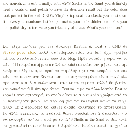
and non-sheer result. Finally, with #249 Shells in the Sand you definitely
need 3 coats of nail polish to have the desirable result but the color does
look perfect in the end. CND’s Vinylux top coat is a classic you must own.
It makes your manicure last longer, makes your nails shinier, and helps your
nail polish dry faster. Have you tried any of these? What’s your opinion?
Σας είχα μιλήσει για την συλλογή Rhythm & Heat της CND σε
βίντεο μου, εδώ
, αλλά συνειδητοποίησα, ότι δεν έχω γράψει
κάποιο αναλυτικό review εδώ στο blog. Ήρθε λοιπόν η ώρα να το
κάνω! Η σειρά αυτή μου στάλθηκε εδώ και κάποιους μήνες, και την
δοκίμασα λίγο καιρό αφού τα παρέλαβα για να μπορέσω να σας
κάνω το review στο βίντεο μου. Τα συγκεκριμένα είναι travel size
προϊόντα και δεν πωλούνται στα καταστήματα, αλλά θα βρείτε
κανονικά τα full size προϊόντα. Ξεκινάμε με το #244 Mambo Beat το
κοραλί στα αριστερά, το οποίο είναι το πιο εύκολο χρώμα από τα
3. Χρειάζεστε μόνο μια στρώση για να καλυφθεί καλά το νύχι,
αλλά με 2 στρώσεις θα δείξει ακόμα καλύτερο το αποτέλεσμα.
Το #245, Sugarcane, το φυστικί, θέλει οπωσδήποτε 2 στρώσεις για
να καλυφθεί πλήρως, ενώ με το #249 Shells in the Sand το βερικοκί,
θα χρειαστείτε οπωσδήποτε 3 στρώσεις. Παρόλα αυτά, το χρώμα