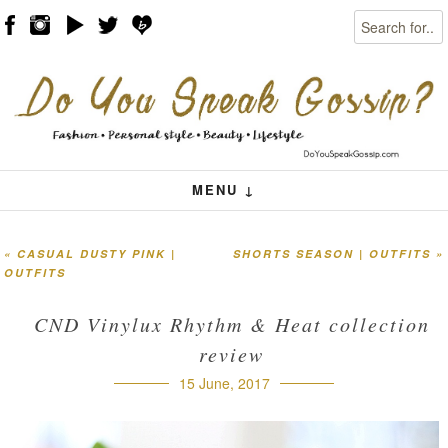
Search
Skip to content
Menu
MENU ↓
«
CASUAL DUSTY PINK |
SHORTS SEASON | OUTFITS
»
Post navigation
OUTFITS
CND Vinylux Rhythm & Heat collection
review
15 June, 2017