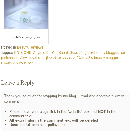
Kiehl’s creamy eye…
Posted in
Beauty
,
Reviews
Tagged
CND
,
CND Vinylux
,
Do You Speak Gossip?
,
greek beauty blogger
,
nail
polishes
,
review
,
travel size
,
βερνίκια νυχιών
,
Ελληνίδα beauty blogger
,
Ελληνίδα youtuber
Leave a Reply
Thank you so much for stopping by my blog. I read and appreciate every
comment
Please leave your blog's link in the "website" box and
NOT
in the
comment text
All extra links in the comment text will be deleted
Read the full comment policy
here