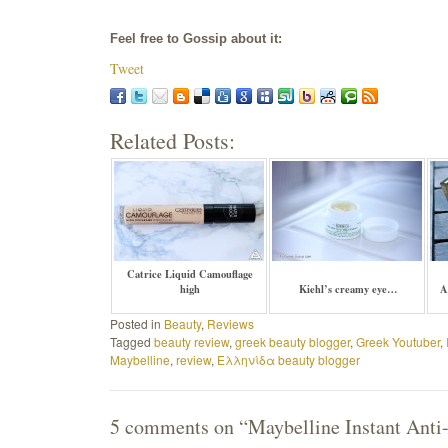
Feel free to Gossip about it:
Tweet
Related Posts:
Catrice Liquid Camouflage
high
Kiehl’s creamy eye…
A
Posted in
Beauty
,
Reviews
Tagged
beauty review
,
greek beauty blogger
,
Greek Youtuber
,
Maybelline
,
review
,
Ελληνίδα beauty blogger
5 comments on “
Maybelline Instant Anti