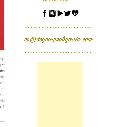
hy,
ght
ths
the
n’t
and
you
ble
, I