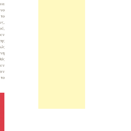
 να
ένο
 το
υς,
ρύ,
δεν
της
βώς
πνη
θός
μεν
ταν
 το