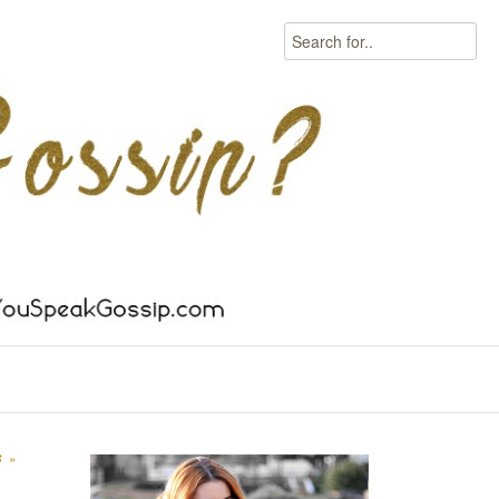
Search
S
»