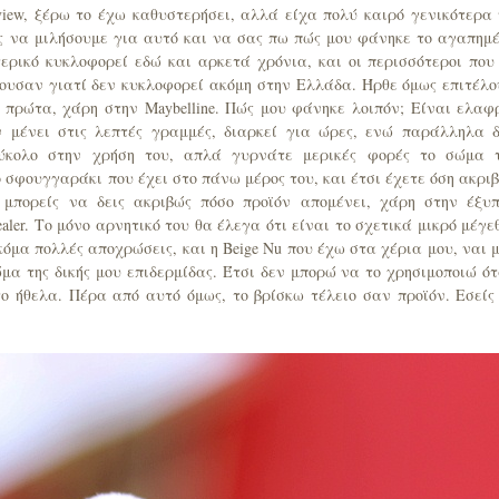
iew, ξέρω το έχω καθυστερήσει, αλλά είχα πολύ καιρό γενικότερα
ως να μιλήσουμε για αυτό και να σας πω πώς μου φάνηκε το αγαπημ
ξωτερικό κυκλοφορεί εδώ και αρκετά χρόνια, και οι περισσότεροι που
τουσαν γιατί δεν κυκλοφορεί ακόμη στην Ελλάδα. Ήρθε όμως επιτέλο
πρώτα, χάρη στην Maybelline. Πώς μου φάνηκε λοιπόν; Είναι ελαφ
ν μένει στις λεπτές γραμμές, διαρκεί για ώρες, ενώ παράλληλα 
εύκολο στην χρήση του, απλά γυρνάτε μερικές φορές το σώμα 
 σφουγγαράκι που έχει στο πάνω μέρος του, και έτσι έχετε όση ακρι
ι μπορείς να δεις ακριβώς πόσο προϊόν απομένει, χάρη στην έξυ
ealer. Το μόνο αρνητικό του θα έλεγα ότι είναι το σχετικά μικρό μέγε
όμα πολλές αποχρώσεις, και η Beige Nu που έχω στα χέρια μου, ναι 
α της δικής μου επιδερμίδας. Έτσι δεν μπορώ να το χρησιμοποιώ ό
ο ήθελα. Πέρα από αυτό όμως, το βρίσκω τέλειο σαν προϊόν. Εσείς