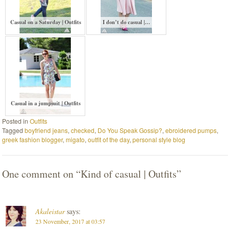
Casual on a Saturday | Outfits
I don’t do casual |…
Casual in a jumpsuit | Outfits
Posted in
Outfits
Tagged
boyfriend jeans
,
checked
,
Do You Speak Gossip?
,
ebroidered pumps
,
greek fashion blogger
,
migato
,
outfit of the day
,
personal style blog
One comment on “
Kind of casual | Outfits
”
Akaleistar
says:
23 November, 2017 at 03:57