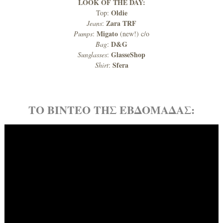
LOOK OF THE DAY:
Oldie
Top:
Zara TRF
Jeans
:
Migato
Pumps
:
(new!) c/o
D&G
Bag
:
GlasseShop
Sunglasses
:
Sfera
Shirt
:
ΤΟ ΒΙΝΤΕΟ ΤΗΣ ΕΒΔΟΜΑΔΑΣ: