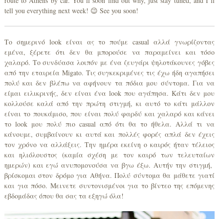
route to Athens by car. You’ll soon find out why, just stay tuned, and I’ll
tell you everything next week! 😉 See you soon!
Το σημερινό look είναι ας το πούμε casual αλλά γνωρίζοντας
εμένα, ξέρετε ότι δεν θα μπορούσε να παραμείνει και τόσο
χαλαρό. Το συνδύασα λοιπόν με ένα ζευγάρι ψηλοτάκουνες γόβες
από την εταιρεία Migato. Τις συγκεκριμένες τις έχω ήδη αγαπήσει
πολύ και δεν βλέπω να αφήνουν τα πόδια μου σύντομα. Για να
είμαι ειλικρινής, δεν είναι ένα look που αγάπησα. Κάτι δεν μου
κολλούσε καλά από την πρώτη στιγμή, κι αυτό το κάτι μάλλον
είναι το πουκάμισο, που είναι πολύ φαρδύ και χαλαρό και κάνει
το look μου πολύ πιο casual από ότι θα το ήθελα. Αλλά τι να
κάνουμε, συμβαίνουν κι αυτά και πολλές φορές απλά δεν έχεις
τον χρόνο να αλλάξεις. Την ημέρα εκείνη ο καιρός ήταν τέλειος
και ηλιόλουστος (καμία σχέση με τον καιρό των τελευταίων
ημερών) και εγώ ανυπομονούσα να βγω έξω. Αυτήν την στιγμή,
βρίσκομαι στον δρόμο για Αθήνα. Πολύ σύντομα θα μάθετε γιατί
και για πόσο. Μεινετε συντονισμένοι για το βίντεο της επόμενης
εβδομάδας όπου θα σας τα εξηγώ όλα!