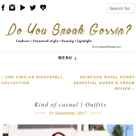
Search
Skip to content
Menu
MENU ↓
«
CND VINYLUX NIGHTSPELL
SKINFOOD ROYAL HONEY
Post navigation
COLLECTION
ESSENTIAL QUEEN’S CREAM
REVIEW
»
Kind of casual | Outfits
21 November, 2017