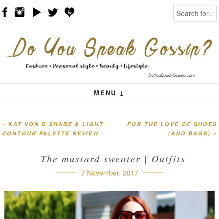
Search
Skip to content
Menu
MENU ↓
«
KAT VON D SHADE & LIGHT
FOR THE LOVE OF SHOES
Post navigation
CONTOUR PALETTE REVIEW
(AND BAGS)
»
The mustard sweater | Outfits
7 November, 2017