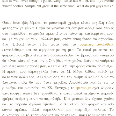
still fit well, even though I gained weight since last winter, and my favorite
winter booties. Simple but great at the same time. What do you guys think?
Όπως ίσως ήδη ξέρετε, το μουσταρδί χρώμα είναι μεγάλη τάση
φέτος τον χειμώνα. Παρά το γεγονός ότι δεν μου άρεζε ιδιαιτέρως
στο παρελθόν, ταιριάζει αρκετά στον τόνο της επιδερμίδας μου,
και με το χρώμα των μαλλιών μου, οπότε αποφάσισα να αγοράσω
ένα. Ειδικά όταν είδα αυτό εδώ το
oversized πουλόβερ
,
ξετρελάθηκα και το αγόρασα με τη μία. Το κακό με αυτά τα
φαρδιά πουλόβερ είναι ότι δυσκολεύεσαι να βρεις ποιο νούμερο
θα είναι ιδανικό για σένα. Συνήθως πετυχαίνω διάνα το νούμερο
μου στις online αγορές μου, αλλά αυτήν την φορά έπεσα πολύ έξω.
Η πρώτη μου παραγγελία ήταν σε Μ. Μέγα λάθος, καθώς με
κατάπινε ολόκληρη. Αλλά να σας πω την αλήθεια και σε S να το
έπαιρνα, πάλι θα μου ήταν μεγάλο. Αποφάσισα λοιπόν να το
ρισκάρω και να πάρω το XS. Ευτυχώς το
spartoo.gr
έχει δωρεάν
επιστροφές οπότε δεν χρεώθηκα τίποτα, απλά περίμενα μερικές
ημέρες ακόμα για να το παραλάβω. Και φυσικά δεν έχασα χρόνο
και το φόρεσα σχεδόν αμέσως! Το XS είναι όσο φαρδύ και όσο
κοντό πρέπει, αλλά παράλληλα μου ταιριάζει τέλεια. Το
συνδύασα με το τύπου-δερμάτινο παντελόνι μου (το θυμάστε που