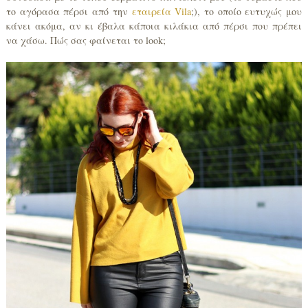
το αγόρασα πέρσι από την
εταιρεία Vila
;), το οποίο ευτυχώς μου
κάνει ακόμα, αν κι έβαλα κάποια κιλάκια από πέρσι που πρέπει
να χάσω. Πώς σας φαίνεται το look;