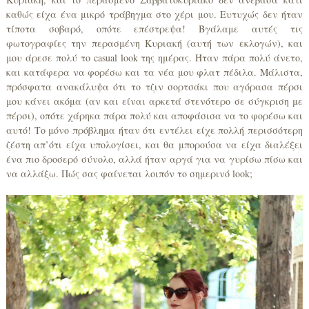
καθώς είχα ένα μικρό τράβηγμα στο χέρι μου. Ευτυχώς δεν ήταν
τίποτα σοβαρό, οπότε επέστρεψα! Βγάλαμε αυτές τις
φωτογραφίες την περασμένη Κυριακή (αυτή των εκλογών), και
μου άρεσε πολύ το casual look της ημέρας. Ήταν πάρα πολύ άνετο,
και κατάφερα να φορέσω και τα νέα μου φλατ πέδιλα. Μάλιστα,
πρόσφατα ανακάλυψα ότι το τζιν σορτσάκι που αγόρασα πέρσι
μου κάνει ακόμα (αν και είναι αρκετά στενότερο σε σύγκριση με
πέρσι), οπότε χάρηκα πάρα πολύ και αποφάσισα να το φορέσω και
αυτό! Το μόνο πρόβλημα ήταν ότι εντέλει είχε πολλή περισσότερη
ζέστη απ’ότι είχα υπολογίσει, και θα μπορούσα να είχα διαλέξει
ένα πιο δροσερό σύνολο, αλλά ήταν αργά για να γυρίσω πίσω και
να αλλάξω. Πώς σας φαίνεται λοιπόν το σημερινό look;