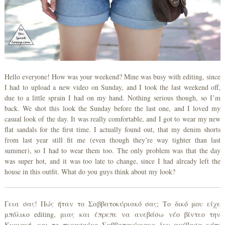
Hello everyone! How was your weekend? Mine was busy with editing, since
I had to upload a new video on Sunday, and I took the last weekend off,
due to a little sprain I had on my hand. Nothing serious though, so I’m
back. We shot this look the Sunday before the last one, and I loved my
casual look of the day. It was really comfortable, and I got to wear my new
flat sandals for the first time. I actually found out, that my denim shorts
from last year still fit me (even though they’re way tighter than last
summer), so I had to wear them too. The only problem was that the day
was super hot, and it was too late to change, since I had already left the
house in this outfit. What do you guys think about my look?
Γεια σας! Πώς ήταν το Σαββατοκύριακό σας; Το δικό μου είχε
μπόλικο editing, μιας και έπρεπε να ανεβάσω νέο βίντεο την
Κυριακή, και το περασμένο Σαββατοκύριακο δεν ανέβασα κάτι