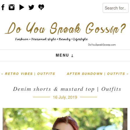
Search
Skip to content
Menu
MENU ↓
«
RETRO VIBES | OUTFITS
AFTER SUNDOWN | OUTFITS
»
Post navigation
Denim shorts & mustard top | Outfits
16 July, 2019