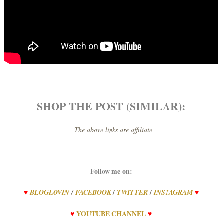
SHOP THE POST (SIMILAR):
The above links are affiliate
Follow me on:
/
/
♥
BLOGLOVIN
/
FACEBOOK
TWITTER
INSTAGRAM
♥
♥
YOUTUBE CHANNEL
♥