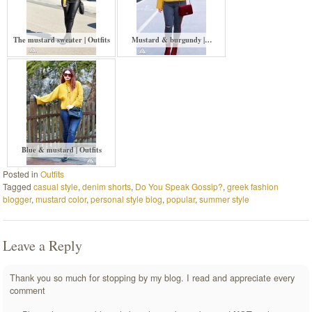
The mustard sweater | Outfits
Mustard & burgundy |…
Blue & mustard | Outfits
Posted in
Outfits
Tagged
casual style
,
denim shorts
,
Do You Speak Gossip?
,
greek fashion
blogger
,
mustard color
,
personal style blog
,
popular
,
summer style
Leave a Reply
Thank you so much for stopping by my blog. I read and appreciate every
comment