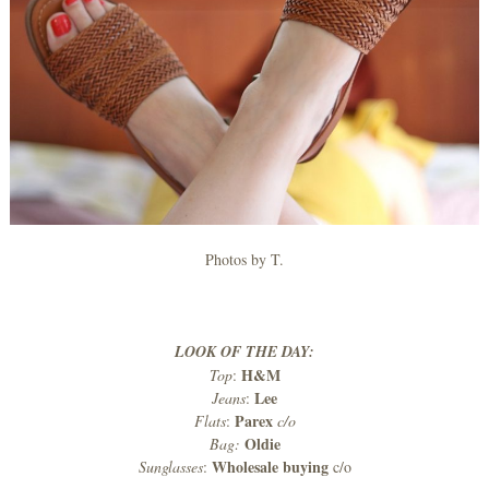
Photos by T.
LOOK OF THE DAY:
H&M
Top
:
Lee
Jeans
:
Parex
Flats
:
c/o
Oldie
Bag:
Wholesale buying
Sunglasses
:
c/o