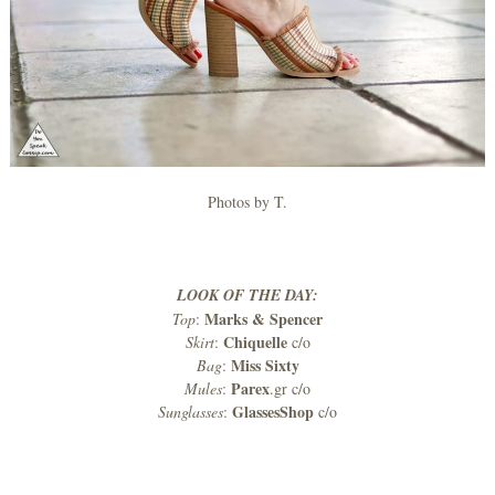
Photos by T.
LOOK OF THE DAY:
Marks & Spencer
Top
:
Chiquelle
Skirt
:
c/o
Miss Sixty
Bag
:
Parex
Mules
:
.gr c/o
GlassesShop
Sunglasses
:
c/o