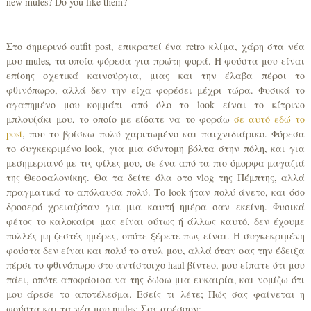
new mules? Do you like them?
Στο σημερινό outfit post, επικρατεί ένα retro κλίμα, χάρη στα νέα
μου mules, τα οποία φόρεσα για πρώτη φορά. Η φούστα μου είναι
επίσης σχετικά καινούργια, μιας και την έλαβα πέρσι το
φθινόπωρο, αλλά δεν την είχα φορέσει μέχρι τώρα. Φυσικά το
αγαπημένο μου κομμάτι από όλο το look είναι το κίτρινο
μπλουζάκι μου, το οποίο με είδατε να το φοράω
σε αυτό εδώ το
post
, που το βρίσκω πολύ χαριτωμένο και παιχνιδιάρικο. Φόρεσα
το συγκεκριμένο look, για μια σύντομη βόλτα στην πόλη, και για
μεσημεριανό με τις φίλες μου, σε ένα από τα πιο όμορφα μαγαζιά
της Θεσσαλονίκης. Θα τα δείτε όλα στο vlog της Πέμπτης, αλλά
πραγματικά το απόλαυσα πολύ. Το look ήταν πολύ άνετο, και όσο
δροσερό χρειαζόταν για μια καυτή ημέρα σαν εκείνη. Φυσικά
φέτος το καλοκαίρι μας είναι ούτως ή άλλως καυτό, δεν έχουμε
πολλές μη-ζεστές ημέρες, οπότε ξέρετε πως είναι. Η συγκεκριμένη
φούστα δεν είναι και πολύ το στυλ μου, αλλά όταν σας την έδειξα
πέρσι το φθινόπωρο στο αντίστοιχο haul βίντεο, μου είπατε ότι μου
πάει, οπότε αποφάσισα να της δώσω μια ευκαιρία, και νομίζω ότι
μου άρεσε το αποτέλεσμα. Εσείς τι λέτε; Πώς σας φαίνεται η
φούστα και τα νέα μου mules; Σας αρέσουν;