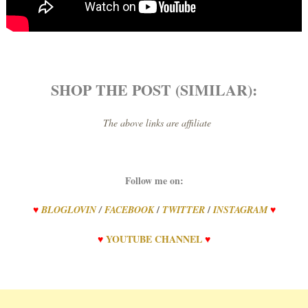
SHOP THE POST (SIMILAR):
The above links are affiliate
Follow me on:
/
/
♥
BLOGLOVIN
/
FACEBOOK
TWITTER
INSTAGRAM
♥
♥
YOUTUBE CHANNEL
♥