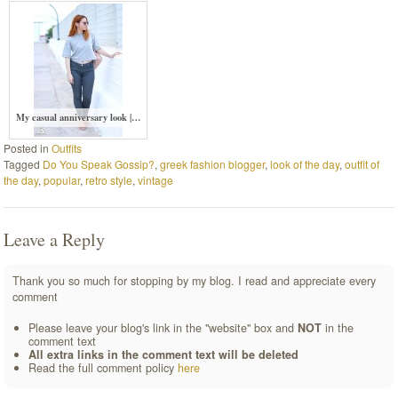
My casual anniversary look |…
Posted in
Outfits
Tagged
Do You Speak Gossip?
,
greek fashion blogger
,
look of the day
,
outfit of
the day
,
popular
,
retro style
,
vintage
Leave a Reply
Thank you so much for stopping by my blog. I read and appreciate every
comment
Please leave your blog's link in the "website" box and
NOT
in the
comment text
All extra links in the comment text will be deleted
Read the full comment policy
here