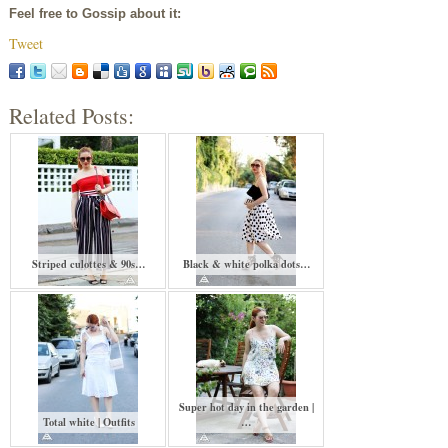
Feel free to Gossip about it:
Tweet
Related Posts:
Striped culottes & 90s…
Black & white polka dots…
Super hot day in the garden |
Total white | Outfits
…