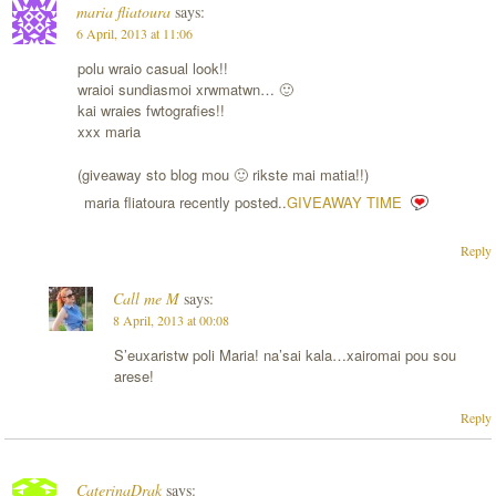
maria fliatoura
says:
6 April, 2013 at 11:06
polu wraio casual look!!
wraioi sundiasmoi xrwmatwn… 🙂
kai wraies fwtografies!!
xxx maria
(giveaway sto blog mou 🙂 rikste mai matia!!)
maria fliatoura recently posted..
GIVEAWAY TIME
Reply
Call me M
says:
8 April, 2013 at 00:08
S’euxaristw poli Maria! na’sai kala…xairomai pou sou
arese!
Reply
CaterinaDrak
says: