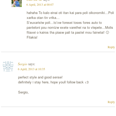
6 April, 2013 at 00:07
hahaha To kalo einai oti itan kai para poli oikonomiki…Poli
xarika otan tin vrika…
S’euxaristw poli…to’xw foresei toses fores auto to
panteloni pou nomizw exete varethei na to vlepete…Molis
ftiaxei o kairos tha piasw pali ta pastel mou fainetai! 🙂
Filakia!
Reply
Sergio
says:
6 April, 2013 at 10:35
perfect style and good sense!
definitely i stay here, hope youll follow back <3
Sergio,
Reply