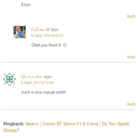
Eirini
Reply
Call me M
says:
8 April, 2013 at 00:12
Glad you liked it! 🙂
Reply
life is a shoe
says:
8 April, 2013 at 10:40
such a nice casual outfit!
Reply
Pingback:
New in | Canon EF 50mm f/1.8 II lens | Do You Speak
Gossip?