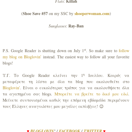
Killah
Flats
:
Shoe Save #57
shoeperwoman.com
(
on my SSC by
)
Ray-Ban
Sunglasses
:
st
P.S. Google Reader is shutting down on July 1
. So make sure to
follow
my blog on Bloglovin’
instead. The easiest way to follow all your favorite
blogs!
η
Υ.Γ. Το Google Reader κλείνει την 1
Ιουλίου. Καιρός να
μεταφέρετε τη λίστα με όλα τα blog που ακολουθείτε στο
Bloglovin’
. Είναι ο ευκολότερος τρόπος για να ακολουθήσετε όλα
τα αγαπημένα σας blogs.
Μπορείτε να βρείτε το δικό μου εδώ
.
Μείνετε συντονισμένοι καθώς την επόμενη εβδομάδα περιμένουν
τους Έλληνες αναγνώστες μου μεγάλες εκπλήξεις! 😉
/
♥
BLOGLOVIN
’
/
FACEBOOK
TWITTER
♥