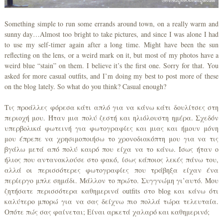
Something simple to run some errands around town, on a really warm and
sunny day…Almost too bright to take pictures, and since I was alone I had
to use my self-timer again after a long time. Might have been the sun
reflecting on the lens, or a weird mark on it, but most of my photos have a
weird blue “stain” on them. I believe it’s the first one. Sorry for that. You
asked for more casual outfits, and I’m doing my best to post more of these
on the blog lately. So what do you think? Casual enough?
Τις προάλλες φόρεσα κάτι απλό για να κάνω κάτι δουλίτσες στη
περιοχή μου. Ήταν μια πολύ ζεστή και ηλιόλουστη ημέρα. Σχεδόν
υπερβολικά φωτεινή για φωτογραφίες και μιας και ήμουν μόνη
μου έπρεπε να χρησιμοποιήσω το χρονοδιακόπτη μου για να τις
βγάλω μετά από πολύ καιρό που είχα να το κάνω. Ίσως ήταν ο
ήλιος που αντανακλούσε στο φακό, ίσως κάποιος λεκές πάνω του,
αλλά οι περισσότερες φωτογραφίες που τράβηξα είχαν ένα
περίεργο μπλε σημάδι. Μάλλον το πρώτο. Συγγνώμη γι’αυτό. Μου
ζητήσατε περισσότερα καθημερινά outfits στο blog και κάνω ότι
καλύτερο μπορώ για να σας δείχνω πιο πολλά τώρα τελευταία.
Οπότε πώς σας φαίνεται; Είναι αρκετά χαλαρό και καθημερινό;