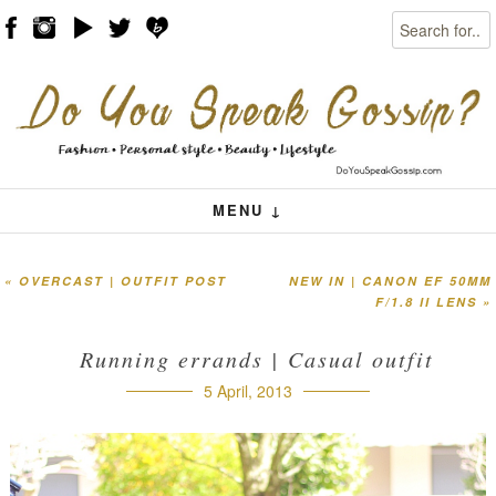
Search
Skip to content
Menu
MENU ↓
«
OVERCAST | OUTFIT POST
NEW IN | CANON EF 50MM
Post navigation
F/1.8 II LENS
»
Running errands | Casual outfit
5 April, 2013