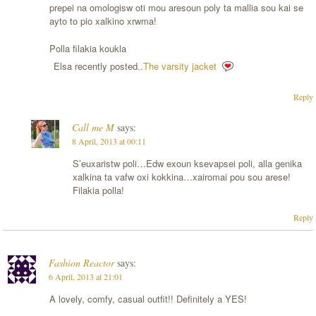
prepei na omologisw oti mou aresoun poly ta mallia sou kai se
ayto to pio xalkino xrwma!
Polla filakia koukla
Elsa recently posted..
The varsity jacket
Reply
Call me M
says:
8 April, 2013 at 00:11
S’euxaristw poli…Edw exoun ksevapsei poli, alla genika
xalkina ta vafw oxi kokkina…xairomai pou sou arese!
Filakia polla!
Reply
Fashion Reactor
says:
6 April, 2013 at 21:01
A lovely, comfy, casual outfit!! Definitely a YES!