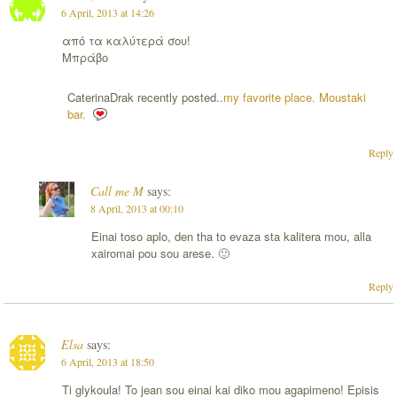
6 April, 2013 at 14:26
από τα καλύτερά σου!
Μπράβο
CaterinaDrak recently posted..
my favorite place. Moustaki
bar.
Reply
Call me M
says:
8 April, 2013 at 00:10
Einai toso aplo, den tha to evaza sta kalitera mou, alla
xairomai pou sou arese. 🙂
Reply
Elsa
says:
6 April, 2013 at 18:50
Ti glykoula! To jean sou einai kai diko mou agapimeno! Episis