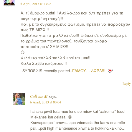
5 April, 2013 at 13:28
A, τί όμορφο outfit!!! Ανάλαφρο και ό,τι πρέπει για τη
συγκεκριμένη εποχή!!!
Και με το συγκεκριμένο φωτισμό, πρέπει να παραδεχτώ
πως ΣΕ ΜΙΣΩ!!!
Παθαίνω για τα μαλλιά σου!!! Ειδικά σε συνδυασμό με
το χρώμα του παντελονιού, τονίζονται ακόμα
περισσότερο κ’ ΣΕ ΜΙΣΩ!!!
😉
Φιλάκια πολλά-πολλά,κορίτσι μου!!!
Καλό Σαββατοκύριακο!!!
SYROS2JS recently posted..
ΓΑΜΟΥ… ΔΩΡΑ!!!
Reply
Call me M
says:
6 April, 2013 at 00:04
hahaha prwti fora mou lene se misw kai “xairomai” toso!
M’ekanes kai gelasa! 😀
Ksevapse poli omws…apo vdomada tha kanw ena refle
pali…poli high maintenance xrwma to kokkino/xalkino…