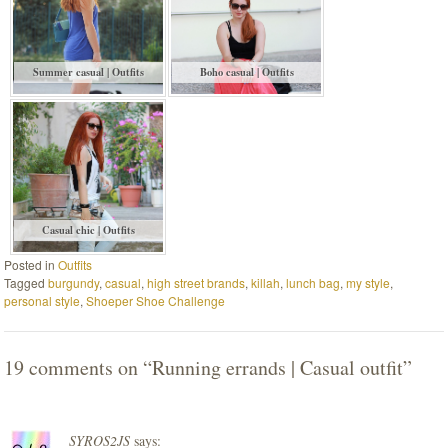
Summer casual | Outfits
Boho casual | Outfits
Casual chic | Outfits
Posted in
Outfits
Tagged
burgundy
,
casual
,
high street brands
,
killah
,
lunch bag
,
my style
,
personal style
,
Shoeper Shoe Challenge
19 comments on “
Running errands | Casual outfit
”
SYROS2JS
says: