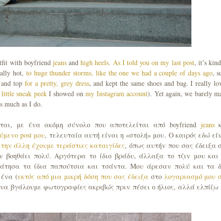
tfit with boyfriend
jeans
and
high heels
.
As I told you on my last post
, it’s kin
eally hot,
to huge thunder storms, like the one we had a couple of days ago
, s
s and top
for a pretty, grey dress
, and kept the same shoes and bag. I really lo
 little sneak peek
I showed on
my Instagram account
). Yet again, we barely m
as much as I do.
ται, με ένα ακόμη σύνολο που αποτελείται από boyfriend
jeans
κ
ύμενο post μου
, τελευταία αυτή είναι η «στολή» μου. Ο καιρός εδώ εί
ι
την άλλη έχουμε τεράστιες καταιγίδες
, όπως αυτήν που σας έδειξα 
ν βοηθάει πολύ. Αργότερα το ίδιο βράδυ, άλλαξα το τζιν μου και
άτησα τα ίδια παπούτσια και τσάντα. Μου άρεσαν πολύ και τα 
ένα (
εκτός από μια μικρή δόση που σας έδειξα
στο
λογαριασμό μου 
 να βγάλουμε φωτογραφίες ακριβώς πριν πέσει ο ήλιος, αλλά ελπίζω