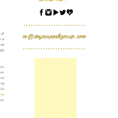
d of
o it
ved
ade
αι
ναι
στο
 τη
δύο
στο
 να