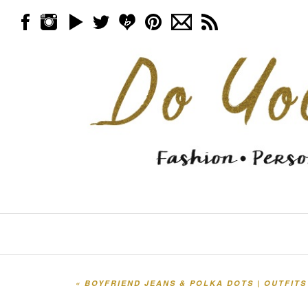
Skip to content
Menu
«
BOYFRIEND JEANS & POLKA DOTS | OUTFITS
Post navigation