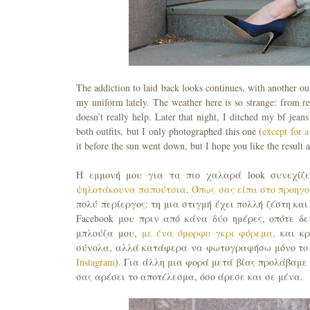
The addiction to laid back looks continues, with another ou
my uniform lately. The weather here is so strange: from r
doesn’t really help. Later that night, I ditched my bf jean
both outfits, but I only photographed this one (
except for a
it before the sun went down, but I hope you like the result 
Η εμμονή μου για τα πιο χαλαρά look συνεχίζε
ψηλοτάκουνα παπούτσια
.
Όπως σας είπα στο προηγο
πολύ περίεργος: τη μια στιγμή έχει πολλή ζέστη κα
Facebook μου πριν από κάνα δύο ημέρες, οπότε δε
μπλούζα μου,
με ένα όμορφο γκρι φόρεμα,
και κρ
σύνολα, αλλά κατάφερα να φωτογραφήσω μόνο το 
Instagram
). Για άλλη μια φορά μετά βίας προλάβαμε
σας αρέσει το αποτέλεσμα, όσο άρεσε και σε μένα.