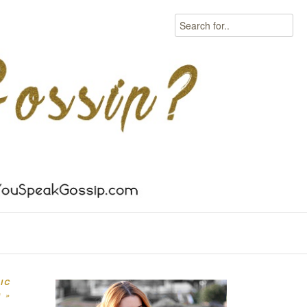
Search
IC
G
»