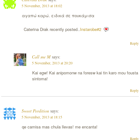
5 November, 2013 at 18:02
αγαπώ καρώ. ειδικά σε πουκάμισα
Caterina Drak recently posted..
Instarobe#2
Reply
Call me M
says:
5 November, 2013 at 20:20
Kai egw! Kai anipomonw na foresw kai tin karo mou fousta
sintoma!
Reply
Sweet Perdition
says:
5 November, 2013 at 18:15
qe camisa mas chula llevas! me encanta!
Reply