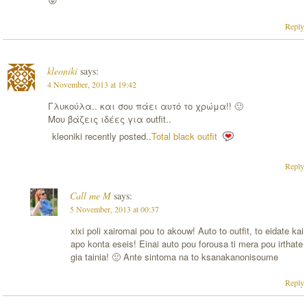
Reply
kleoniki
says:
4 November, 2013 at 19:42
Γλυκούλα.. και σου πάει αυτό το χρώμα!! 🙂
Μου βάζεις ιδέες για outfit..
kleoniki recently posted..
Total black outfit
Reply
Call me M
says:
5 November, 2013 at 00:37
xixi poli xairomai pou to akouw! Auto to outfit, to eidate kai
apo konta eseis! Einai auto pou forousa ti mera pou irthate
gia tainia! 🙂 Ante sintoma na to ksanakanonisoume
Reply