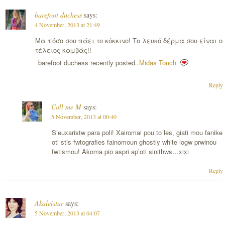
barefoot duchess
says:
4 November, 2013 at 21:49
Μα πόσο σου πάει το κόκκινο! Το λευκό δέρμα σου είναι ο
τέλειος καμβάς!!
barefoot duchess recently posted..
Midas Touch
Reply
Call me M
says:
5 November, 2013 at 00:40
S’euxaristw para poli! Xairomai pou to les, giati mou fanike
oti stis fwtografies fainomoun ghostly white logw prwinou
fwtismou! Akoma pio aspri ap’oti sinithws…xixi
Reply
Akaleistar
says:
5 November, 2013 at 04:07