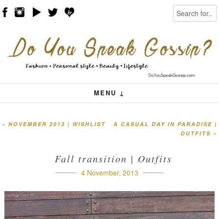
Search
Skip to content
Menu
MENU ↓
«
NOVEMBER 2013 | WISHLIST
A CASUAL DAY IN PARADISE |
Post navigation
OUTFITS
»
Fall transition | Outfits
4 November, 2013