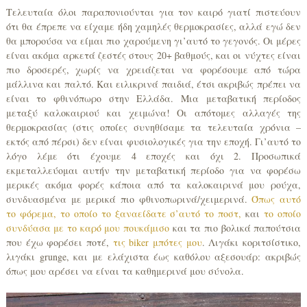
Τελευταία όλοι παραπονιούνται για τον καιρό γιατί πιστεύουν
ότι θα έπρεπε να είχαμε ήδη χαμηλές θερμοκρασίες, αλλά εγώ δεν
θα μπορούσα να είμαι πιο χαρούμενη γι’αυτό το γεγονός. Οι μέρες
είναι ακόμα αρκετά ζεστές στους 20+ βαθμούς, και οι νύχτες είναι
πιο δροσερές, χωρίς να χρειάζεται να φορέσουμε από τώρα
μάλλινα και παλτό. Και ειλικρινά παιδιά, έτσι ακριβώς πρέπει να
είναι το φθινόπωρο στην Ελλάδα. Μια μεταβατική περίοδος
μεταξύ καλοκαιριού και χειμώνα! Οι απότομες αλλαγές της
θερμοκρασίας (στις οποίες συνηθίσαμε τα τελευταία χρόνια –
εκτός από πέρσι) δεν είναι φυσιολογικές για την εποχή. Γι’αυτό το
λόγο λέμε ότι έχουμε 4 εποχές και όχι 2. Προσωπικά
εκμεταλλεύομαι αυτήν την μεταβατική περίοδο για να φορέσω
μερικές ακόμα φορές κάποια από τα καλοκαιρινά μου ρούχα,
συνδυασμένα με μερικά πιο φθινοπωρινά/χειμερινά.
Όπως αυτό
το φόρεμα, το οποίο το ξαναείδατε σ’αυτό το ποστ,
και
το οποίο
συνδύασα με το καρό μου πουκάμισο
και τα πιο βολικά παπούτσια
που έχω φορέσει ποτέ,
τις biker μπότες μου
. Λιγάκι κοριτσίστικο,
λιγάκι grunge, και με ελάχιστα έως καθόλου αξεσουάρ: ακριβώς
όπως μου αρέσει να είναι τα καθημερινά μου σύνολα.