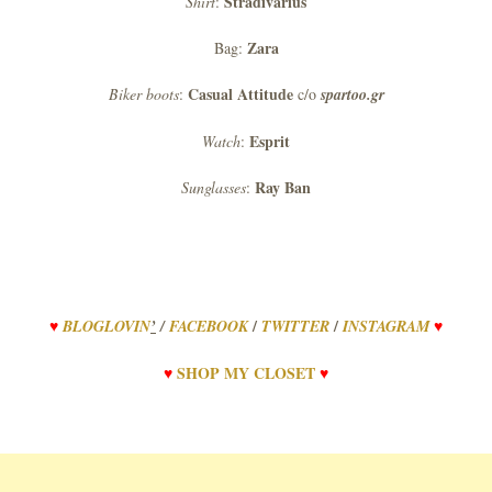
Stradivarius
Shirt
:
Zara
Bag:
Casual Attitude
Biker
boots
:
c/o
spartoo.gr
Esprit
Watch
:
Ray
Ban
Sunglasses
:
/
/
♥
BLOGLOVIN
’
/
FACEBOOK
TWITTER
INSTAGRAM
♥
♥
SHOP
MY
CLOSET
♥