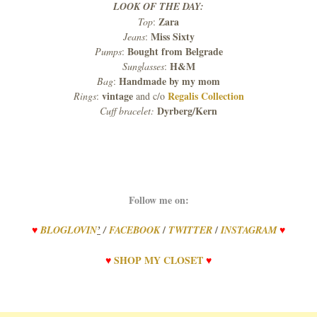
LOOK OF THE DAY:
Zara
Top
:
Miss Sixty
Jeans
:
Bought from Belgrade
Pumps
:
H&M
Sunglasses
:
Handmade by my mom
Bag
:
vintage
Regalis Collection
Rings
:
and c/o
Dyrberg/Kern
Cuff bracelet:
Follow me on:
/
/
♥
BLOGLOVIN
’
/
FACEBOOK
TWITTER
INSTAGRAM
♥
♥
SHOP
MY
CLOSET
♥