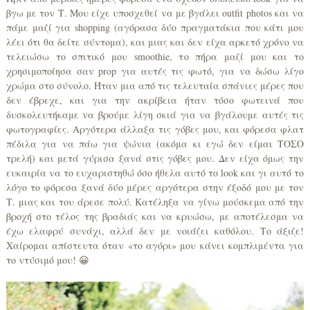
βγω με τον Τ. Μου είχε υποσχεθεί να με βγάλει outfit photos και να
πάμε μαζί για shopping (αγόρασα δύο πραγματάκια που κάτι μου
λέει ότι θα δείτε σύντομα), και μιας και δεν είχα αρκετό χρόνο να
τελειώσω το σπιτικό μου smoothie, το πήρα μαζί μου και το
χρησιμοποίησα σαν prop για αυτές τις φωτό, για να δώσω λίγο
χρώμα στο σύνολο. Ήταν μια από τις τελευταία σπάνιες μέρες που
δεν έβρεχε, και για την ακρίβεια ήταν τόσο φωτεινά που
δυσκολευτήκαμε να βρούμε λίγη σκιά για να βγάλουμε αυτές τις
φωτογραφίες. Αργότερα άλλαξα τις γόβες μου, και φόρεσα φλατ
πέδιλα για να πάω για ψώνια (ακόμα κι εγώ δεν είμαι ΤΟΣΟ
τρελή) και μετά γύρισα ξανά στις γόβες μου. Δεν είχα όμως την
ευκαιρία να το ευχαριστηθώ όσο ήθελα αυτό το look και γι αυτό το
λόγο το φόρεσα ξανά δύο μέρες αργότερα στην έξοδό μου με τον
Τ. μιας και του άρεσε πολύ. Κατέληξα να γίνω μούσκεμα από την
βροχή στο τέλος της βραδιάς και να κρυώσω, με αποτέλεσμα να
έχω ελαφρύ συνάχι, αλλά δεν με νοιάζει καθόλου. Το άξιζε!
Χαίρομαι απίστευτα όταν «το αγόρι» μου κάνει κομπλιμέντα για
το ντύσιμό μου! 😀