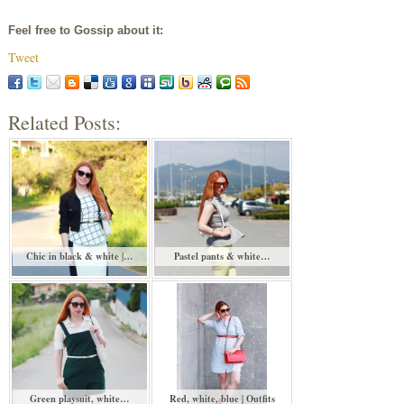
Feel free to Gossip about it:
Tweet
Related Posts:
Chic in black & white |…
Pastel pants & white…
Green playsuit, white…
Red, white, blue | Outfits