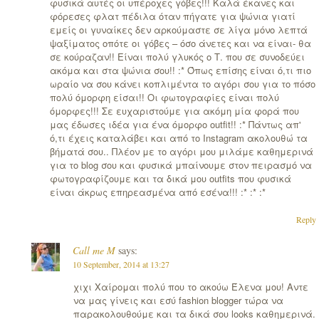
φυσικά αυτές οι υπέροχες γόβες!!! Καλά έκανες και
φόρεσες φλατ πέδιλα όταν πήγατε για ψώνια γιατί
εμείς οι γυναίκες δεν αρκούμαστε σε λίγα μόνο λεπτά
ψαξίματος οπότε οι γόβες – όσο άνετες και να είναι- θα
σε κούραζαν!! Είναι πολύ γλυκός ο Τ. που σε συνοδεύει
ακόμα και στα ψώνια σου!! :* Όπως επίσης είναι ό,τι πιο
ωραίο να σου κάνει κοπλιμέντα το αγόρι σου για το πόσο
πολύ όμορφη είσαι!! Οι φωτογραφίες είναι πολύ
όμορφες!!! Σε ευχαριστούμε για ακόμη μία φορά που
μας έδωσες ιδέα για ένα όμορφο outfit!! :* Πάντως απ'
ό,τι έχεις καταλάβει και από το Instagram ακολουθώ τα
βήματά σου.. Πλέον με το αγόρι μου μιλάμε καθημερινά
για το blog σου και φυσικά μπαίνουμε στον πειρασμό να
φωτογραφίζουμε και τα δικά μου outfits που φυσικά
είναι άκρως επηρεασμένα από εσένα!!! :* :* :*
Reply
Call me M
says:
10 September, 2014 at 13:27
χιχι Χαίρομαι πολύ που το ακούω Έλενα μου! Αντε
να μας γίνεις και εσύ fashion blogger τώρα να
παρακολουθούμε και τα δικά σου looks καθημερινά.