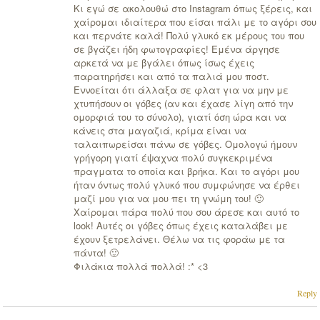
Kι εγώ σε ακολουθώ στο Instagram όπως ξέρεις, και
χαίρομαι ιδιαίτερα που είσαι πάλι με το αγόρι σου
και περνάτε καλά! Πολύ γλυκό εκ μέρους του που
σε βγάζει ήδη φωτογραφίες! Εμένα άργησε
αρκετά να με βγάλει όπως ίσως έχεις
παρατηρήσει και από τα παλιά μου ποστ.
Εννοείται ότι άλλαξα σε φλατ για να μην με
χτυπήσουν οι γόβες (αν και έχασε λίγη από την
ομορφιά του το σύνολο), γιατί όση ώρα και να
κάνεις στα μαγαζιά, κρίμα είναι να
ταλαιπωρείσαι πάνω σε γόβες. Ομολογώ ήμουν
γρήγορη γιατί έψαχνα πολύ συγκεκριμένα
πραγματα το οποία και βρήκα. Και το αγόρι μου
ήταν όντως πολύ γλυκό που συμφώνησε να έρθει
μαζί μου για να μου πει τη γνώμη του! 🙂
Χαίρομαι πάρα πολύ που σου άρεσε και αυτό το
look! Αυτές οι γόβες όπως έχεις καταλάβει με
έχουν ξετρελάνει. Θέλω να τις φοράω με τα
πάντα! 🙂
Φιλάκια πολλά πολλά! :* <3
Reply