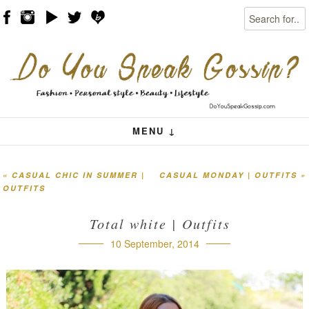
Search
Skip to content
Menu
MENU ↓
«
CASUAL CHIC IN SUMMER |
CASUAL MONDAY | OUTFITS
»
Post navigation
OUTFITS
Total white | Outfits
10 September, 2014