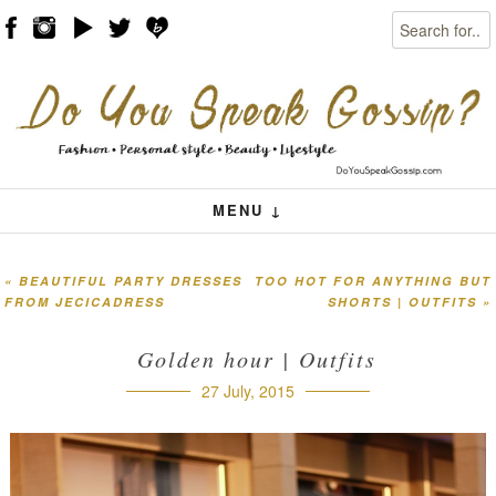
Search
Skip to content
Menu
MENU ↓
«
BEAUTIFUL PARTY DRESSES
TOO HOT FOR ANYTHING BUT
Post navigation
FROM JECICADRESS
SHORTS | OUTFITS
»
Golden hour | Outfits
27 July, 2015