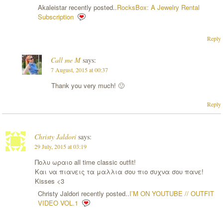
Akaleistar recently posted..
RocksBox: A Jewelry Rental
Subscription
Reply
Call me M
says:
7 August, 2015 at 00:37
Thank you very much! 🙂
Reply
Christy Jaldori
says:
29 July, 2015 at 03:19
Πολυ ωραιο all time classic outfit!
Και να πιανεις τα μαλλια σου πιο συχνα σου πανε!
Kisses <3
Christy Jaldori recently posted..
I’M ON YOUTUBE // OUTFIT
VIDEO VOL.1