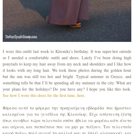
I wore this outfit last week to Kleoniki’s birthday. It was super-hot outside
so I needed a comfortable outfit and shoes. Lately I’ve been doing high
ponytails to keep my hair away from my neck and shoulders and I like how
it looks with my long hair. We took these photos during the golden hour
but the sun was still too hot and bright. Typical summer in Greece, and
something tells be that I’ll be spending all my summer in the city. What are
your plans for the holidays? Do you have any? I hope you like this look.
See how I wore this dress for the first time, here.
Φόρεσα αυτό το φόρεμα την προηγούμενη εβδομάδα που ήμασταν
καλεσμένοι για τα γενέθλια της Κλεονίκης. Είχε απίστευτη ζέστη
όπως συνήθως τώρα τελευταία οπότε ήθελα να φορέσω κάτι άνετο
και αέρινο, και παπούτσια που να μην με πιέζουν. Τον τελευταίο
καιρό πιάνω πολύ συχνά τα μαλλιά μου σε ψηλές αλογοουρές, και