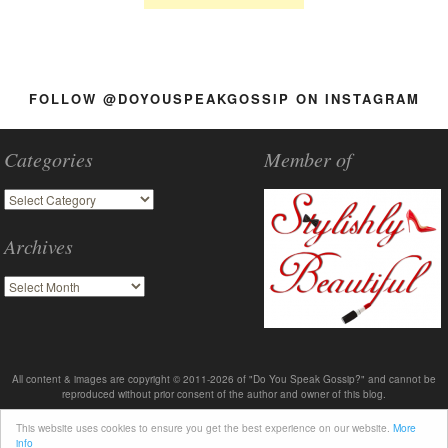
FOLLOW @DOYOUSPEAKGOSSIP ON INSTAGRAM
Categories
Member of
Archives
All content & images are copyright © 2011-2026 of "Do You Speak Gossip?" and cannot be
reproduced without prior consent of the author and owner of this blog.
This website uses cookies to ensure you get the best experience on our website.
More
info