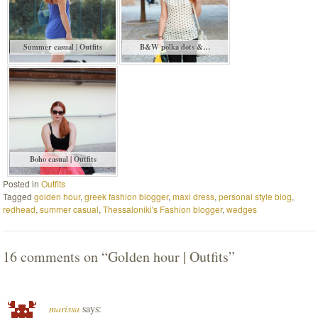
Summer casual | Outfits
B&W polka dots &…
Boho casual | Outfits
Posted in
Outfits
Tagged
golden hour
,
greek fashion blogger
,
maxi dress
,
personal style blog
,
redhead
,
summer casual
,
Thessaloniki's Fashion blogger
,
wedges
16 comments on “
Golden hour | Outfits
”
marissa
says: