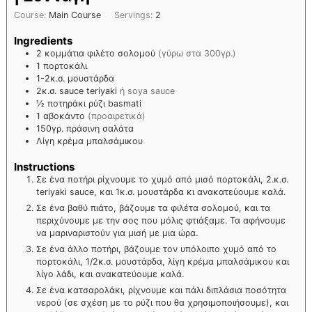
Course:
Main Course
Servings:
2
Ingredients
2 κομμάτια φιλέτο σολομού
(γύρω στα 300γρ.)
1 πορτοκάλι
1-2κ.σ. μουστάρδα
2κ.σ. sauce teriyaki
ή soya sauce
½ ποτηράκι ρύζι basmati
1 αβοκάντο
(προαιρετικά)
150γρ. πράσινη σαλάτα
Λίγη κρέμα μπαλσάμικου
Instructions
Σε ένα ποτήρι ρίχνουμε το χυμό από μισό πορτοκάλι, 2.κ.σ.
teriyaki sauce, και 1κ.σ. μουστάρδα κι ανακατεύουμε καλά.
Σε ένα βαθύ πιάτο, βάζουμε τα φιλέτα σολομού, και τα
περιχύνουμε με την σος που μόλις φτιάξαμε. Τα αφήνουμε
να μαριναριστούν για μισή με μια ώρα.
Σε ένα άλλο ποτήρι, βάζουμε τον υπόλοιπο χυμό από το
πορτοκάλι, 1/2κ.σ. μουστάρδα, λίγη κρέμα μπαλσάμικου και
λίγο λάδι, και ανακατεύουμε καλά.
Σε ένα κατσαρολάκι, ρίχνουμε και πάλι διπλάσια ποσότητα
νερού (σε σχέση με το ρύζι που θα χρησιμοποιήσουμε), και