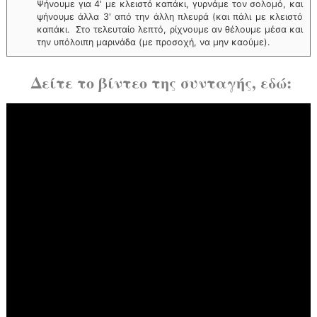
Ψήνουμε για 4' με κλειστό καπάκι, γυρνάμε τον σολομό, και
ψήνουμε άλλα 3' από την άλλη πλευρά (και πάλι με κλειστό
καπάκι. Στο τελευταίο λεπτό, ρίχνουμε αν θέλουμε μέσα και
την υπόλοιπη μαρινάδα (με προσοχή, να μην καούμε).
Δείτε το βίντεο της συνταγής, εδώ: