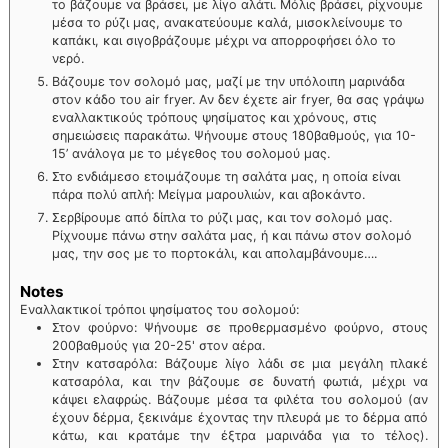
το βάζουμε να βράσει, με λίγο αλάτι. Μόλις βράσει, ρίχνουμε
μέσα το ρύζι μας, ανακατεύουμε καλά, μισοκλείνουμε το
καπάκι, και σιγοβράζουμε μέχρι να απορροφήσει όλο το
νερό.
Βάζουμε τον σολομό μας, μαζί με την υπόλοιπη μαρινάδα
στον κάδο του air fryer. Αν δεν έχετε air fryer, θα σας γράψω
εναλλακτικούς τρόπους ψησίματος και χρόνους, στις
σημειώσεις παρακάτω. Ψήνουμε στους 180βαθμούς, για 10-
15’ ανάλογα με το μέγεθος του σολομού μας.
Στο ενδιάμεσο ετοιμάζουμε τη σαλάτα μας, η οποία είναι
πάρα πολύ απλή: Μείγμα μαρουλιών, και αβοκάντο.
Σερβίρουμε από δίπλα το ρύζι μας, και τον σολομό μας.
Ρίχνουμε πάνω στην σαλάτα μας, ή και πάνω στον σολομό
μας, την σος με το πορτοκάλι, και απολαμβάνουμε….
Notes
Εναλλακτικοί τρόποι ψησίματος του σολομού:
Στον φούρνο: Ψήνουμε σε προθερμασμένο φούρνο, στους
200βαθμούς για 20-25' στον αέρα.
Στην κατσαρόλα: Βάζουμε λίγο λάδι σε μια μεγάλη πλακέ
κατσαρόλα, και την βάζουμε σε δυνατή φωτιά, μέχρι να
κάψει ελαφρώς. Βάζουμε μέσα τα φιλέτα του σολομού (αν
έχουν δέρμα, ξεκινάμε έχοντας την πλευρά με το δέρμα από
κάτω, και κρατάμε την έξτρα μαρινάδα για το τέλος).