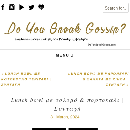
Search
Skip to content
Menu
MENU ↓
«
LUNCH BOWL ΜΕ
LUNCH BOWL ΜΕ ΨΑΡΟΝΈΦΡΙ
Post navigation
ΚΟΤΌΠΟΥΛΟ TERIYAKI |
& ΣΑΛΆΤΑ ΜΕ ΚΙΝΌΑ |
ΣΥΝΤΑΓΉ
ΣΥΝΤΑΓΉ
»
Lunch bowl με σολομό & πορτοκάλι |
Συνταγή
31 March, 2024