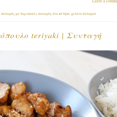
Leave a comm
,
σολομός με πορτοκάλι
,
σολομός στο air fryer
,
φιλέτο σολομού
τόπουλο teriyaki | Συνταγή