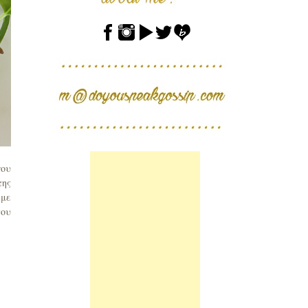
που
της
 με
του