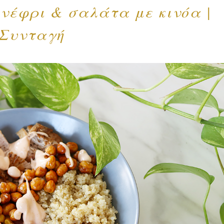
ονέφρι & σαλάτα με κινόα |
Συνταγή