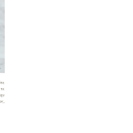
ότε
ετε
μην
ος,