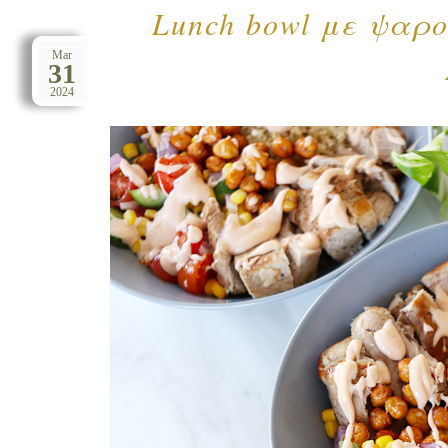
Lunch bowl με ψαρ
Mar
31
2024