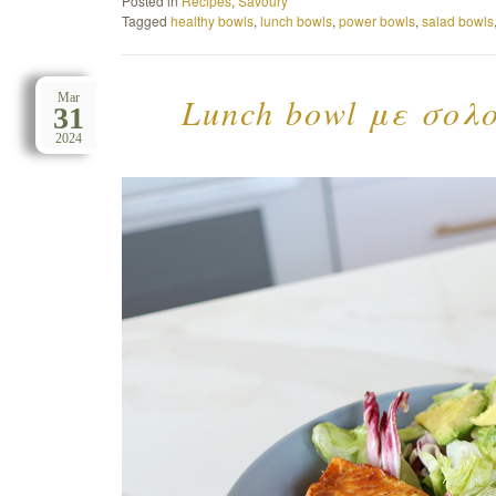
Posted in
Recipes
,
Savoury
Tagged
healthy bowls
,
lunch bowls
,
power bowls
,
salad bowls
Lunch bowl με σολ
Mar
31
2024