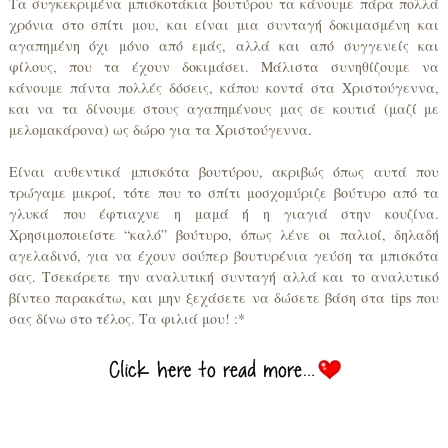
Τα συγκεκριμένα μπισκοτάκια βουτύρου τα κάνουμε πάρα πολλά
χρόνια στο σπίτι μου, και είναι μια συνταγή δοκιμασμένη και
αγαπημένη όχι μόνο από εμάς, αλλά και από συγγενείς και
φίλους, που τα έχουν δοκιμάσει. Μάλιστα συνηθίζουμε να
κάνουμε πάντα πολλές δόσεις, κάπου κοντά στα Χριστούγεννα,
και να τα δίνουμε στους αγαπημένους μας σε κουτιά (μαζί με
μελομακάρονα) ως δώρο για τα Χριστούγεννα.
Είναι αυθεντικά μπισκότα βουτύρου, ακριβώς όπως αυτά που
τρώγαμε μικροί, τότε που το σπίτι μοσχομύριζε βούτυρο από τα
γλυκά που έφτιαχνε η μαμά ή η γιαγιά στην κουζίνα.
Χρησιμοποιείστε “καλό” βούτυρο, όπως λένε οι παλιοί, δηλαδή
αγελαδινό, για να έχουν σούπερ βουτυρένια γεύση τα μπισκότα
σας. Τσεκάρετε την αναλυτική συνταγή αλλά και το αναλυτικό
βίντεο παρακάτω, και μην ξεχάσετε να δώσετε βάση στα tips που
σας δίνω στο τέλος. Τα φιλιά μου! :*