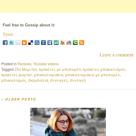
Feel free to Gossip about it:
Tweet
Leave a comment
Posted in
Recipes
,
Youtube videos
Tagged
25η Μαρτίου
,
κροκέτες με μπεσαμέλ
,
κροκέτες μπακαλιάρου
,
κροκέτες ψαριού
,
μπακαλιαράκια
,
μπακαλιαράκια με μπεσαμέλ
,
μπακαλιάρος
,
σκορδαλιά
,
συνταγές
,
συνταγή
«
OLDER POSTS
Post navigation