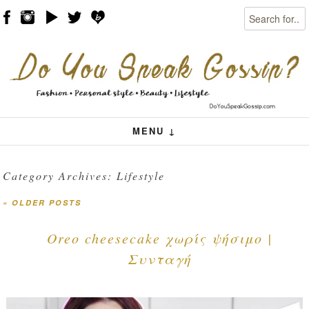
Search
Skip to content
Menu
MENU ↓
Category Archives:
Lifestyle
«
OLDER POSTS
Post navigation
Oreo cheesecake χωρίς ψήσιμο |
Συνταγή