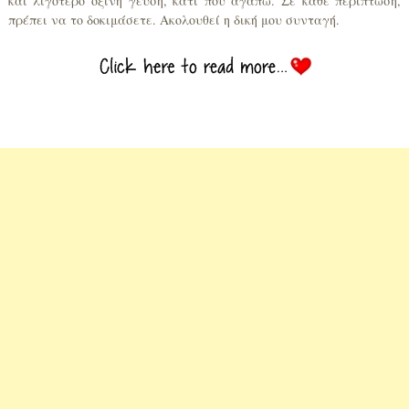
και λιγότερο όξινη γεύση, κάτι που αγαπώ. Σε κάθε περίπτωση,
πρέπει να το δοκιμάσετε. Ακολουθεί η δική μου συνταγή.