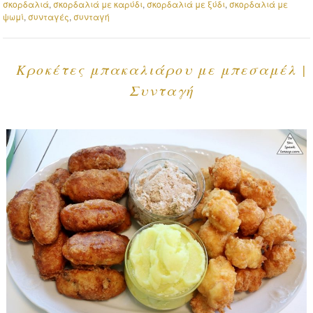
σκορδαλιά
,
σκορδαλιά με καρύδι
,
σκορδαλιά με ξύδι
,
σκορδαλιά με
ψωμί
,
συνταγές
,
συνταγή
Κροκέτες μπακαλιάρου με μπεσαμέλ |
Συνταγή