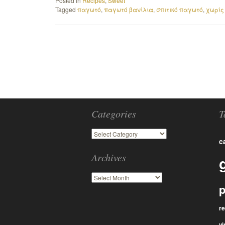
Posted in
Recipes
,
Sweet
Tagged
παγωτό
,
παγωτό βανίλια
,
σπιτικό παγωτό
,
χωρίς
Categories
T
c
Archives
p
r
vi