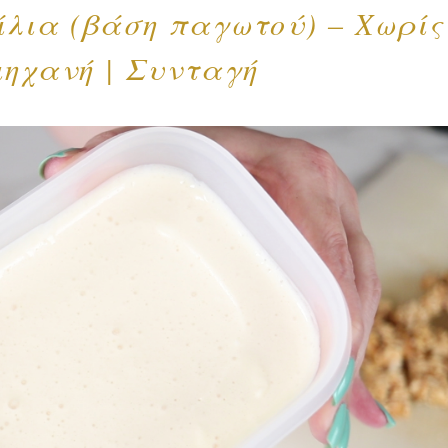
ίλια (βάση παγωτού) – Χωρίς
ηχανή | Συνταγή