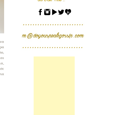
 να
άρα
σο,
και
ια,
 σε
για