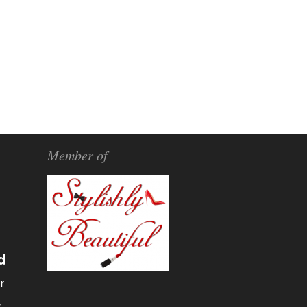
Member of
d
r
α