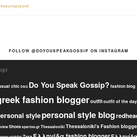
 παγωτομηχανή
FOLLOW @DOYOUSPEAKGOSSIP ON INSTAGRAM
ags
Do You Speak Gossip?
fashion blog
asual chic
D&G
greek fashion blogger
outfit
outfit of the day
personal style blog
ersonal style
redhea
Thessaloniki's Fashion blogge
Shoes
eview
Thessaloniki
spartoo.gr
Ελληνίδα fashion blogger
Ελληνίδ
Zara
ntage
wishlist