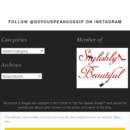
FOLLOW @DOYOUSPEAKGOSSIP ON INSTAGRAM
Categories
Member of
Archives
All content & images are copyright © 2011-2026 of "Do You Speak Gossip?" and cannot be
reproduced without prior consent of the author and owner of this blog.
This website uses cookies to ensure you get the best experience on our website.
More
info
About
Advertise
Contact me
Terms & Policies
2011-2026 © DoYouSpeakGossip.com - Theme by T.